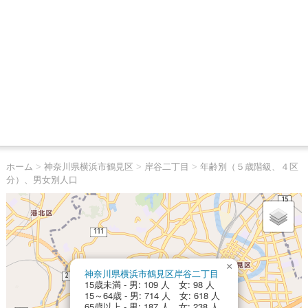
ホーム
>
神奈川県横浜市鶴見区
>
岸谷二丁目
>
年齢別（５歳階級、４区
分）、男女別人口
×
神奈川県横浜市鶴見区岸谷二丁目
15歳未満 - 男: 109 人 女: 98 人
15～64歳 - 男: 714 人 女: 618 人
65歳以上 - 男: 187 人 女: 238 人