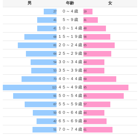
男
年齢
女
０～４歳
27
19
５～９歳
41
31
１０～１４歳
41
48
１５～１９歳
68
56
２０～２４歳
81
65
２５～２９歳
64
59
３０～３４歳
54
44
３５～３９歳
53
44
４０～４４歳
73
69
４５～４９歳
113
95
５０～５４歳
91
85
５５～５９歳
67
57
６０～６４歳
50
44
６５～６９歳
42
49
７０～７４歳
51
61