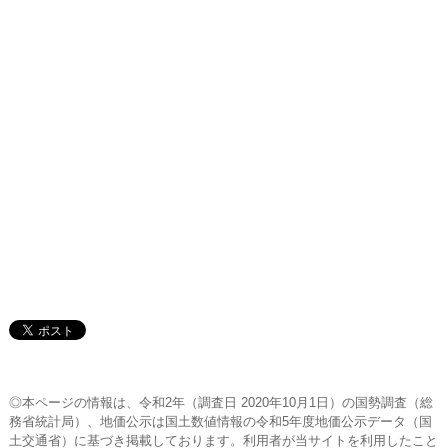
◎本ページの情報は、令和2年（調査日 2020年10月1日）の国勢調査（総
務省統計局）、地価公示は国土数値情報の令和5年度地価公示データ（国
土交通省）に基づき掲載しております。利用者が当サイトを利用したこと