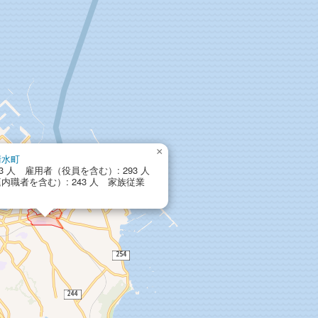
×
清水町
93 人 雇用者（役員を含む）: 293 人
内職者を含む）: 243 人 家族従業