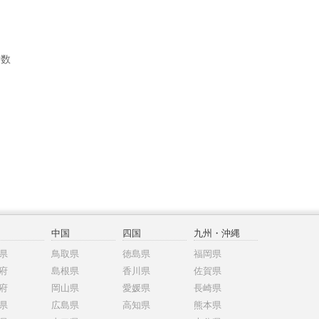
者数
中国
四国
九州・沖縄
県
鳥取県
徳島県
福岡県
府
島根県
香川県
佐賀県
府
岡山県
愛媛県
長崎県
県
広島県
高知県
熊本県