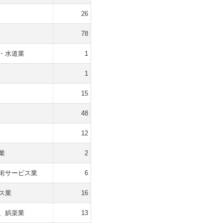
26
78
・水道業
1
1
15
48
12
業
2
術サービス業
6
ス業
16
、娯楽業
13