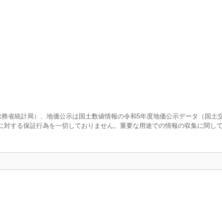
査（総務省統計局）、地価公示は国土数値情報の令和5年度地価公示データ（国土
に対する保証行為を一切しておりません。重要な用途での情報の収集に関し
口