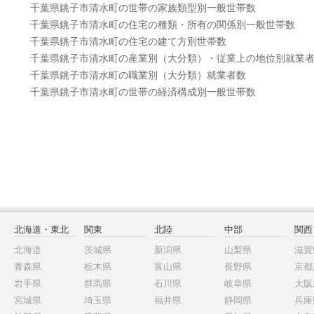
千葉県銚子市清水町の世帯の家族類型別一般世帯数
千葉県銚子市清水町の住宅の種類・所有の関係別一般世帯数
千葉県銚子市清水町の住宅の建て方別世帯数
千葉県銚子市清水町の産業別（大分類）・従業上の地位別就業
千葉県銚子市清水町の職業別（大分類）就業者数
千葉県銚子市清水町の世帯の経済構成別一般世帯数
北海道・東北
関東
北陸
中部
関西
北海道
茨城県
新潟県
山梨県
滋賀
青森県
栃木県
富山県
長野県
京都
岩手県
群馬県
石川県
岐阜県
大阪
宮城県
埼玉県
福井県
静岡県
兵庫