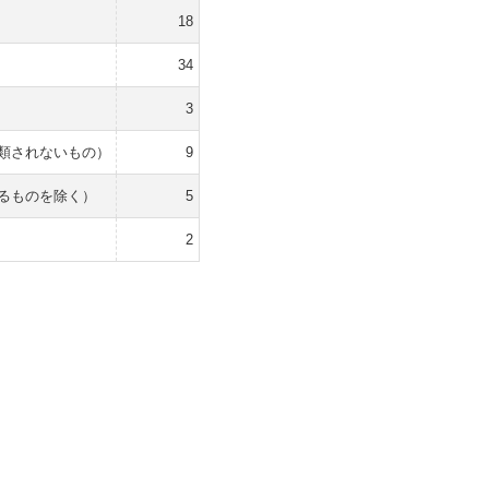
18
34
3
類されないもの）
9
るものを除く）
5
2