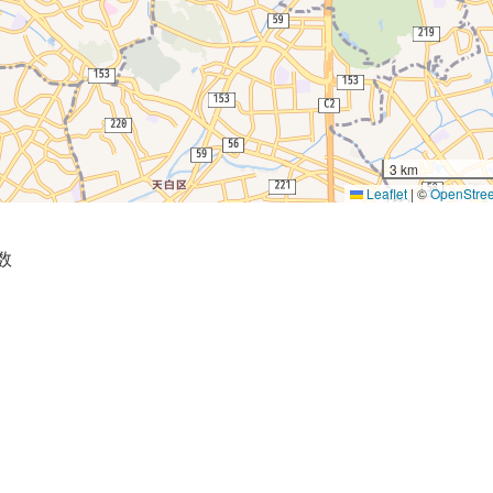
3 km
Leaflet
|
©
OpenStre
数