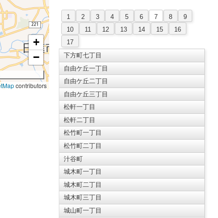
1
2
3
4
5
6
7
8
9
10
11
12
13
14
15
16
+
17
−
下方町七丁目
自由ケ丘一丁目
自由ケ丘二丁目
etMap
contributors
自由ケ丘三丁目
松軒一丁目
松軒二丁目
松竹町一丁目
松竹町二丁目
汁谷町
城木町一丁目
城木町二丁目
城木町三丁目
城山町一丁目