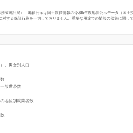
査（総務省統計局）、地価公示は国土数値情報の令和5年度地価公示データ（国土
に対する保証行為を一切しておりません。重要な用途での情報の収集に関し
分）、男女別人口
帯数
別一般世帯数
上の地位別就業者数
数
帯数