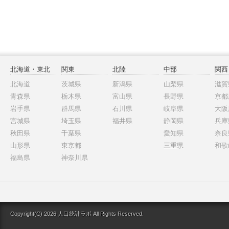
北海道・東北
関東
北陸
中部
関西
北海道
茨城県
新潟県
山梨県
滋賀
青森県
栃木県
富山県
長野県
京都
岩手県
群馬県
石川県
岐阜県
大阪
宮城県
埼玉県
福井県
静岡県
兵庫
秋田県
千葉県
愛知県
奈良
山形県
東京都
三重県
和歌
福島県
神奈川県
Copyright(C) 2026 人口統計ラボ All Rights Reserved.