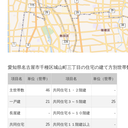
愛知県名古屋市千種区城山町三丁目の住宅の建て方別世帯
項目名
単位（世帯）
項目名
単位（世帯）
主世帯数
46
共同住宅１・２階建
-
一戸建
21
共同住宅３～５階建
25
長屋建
-
共同住宅６～１０階建
-
共同住宅
25
共同住宅１１階建以上
-