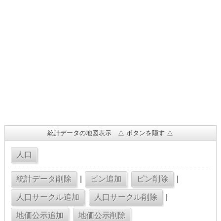
統計データの地図表示 △ ボタンを隠す △
|
|
|