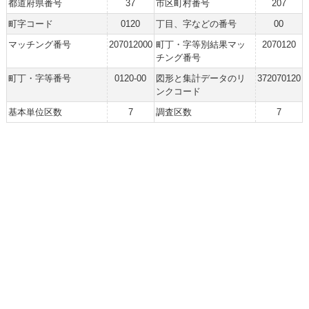
都道府県番号
37
市区町村番号
207
町字コード
0120
丁目、字などの番号
00
マッチング番号
207012000
町丁・字等別結果マッ
2070120
チング番号
町丁・字等番号
0120-00
図形と集計データのリ
372070120
ンクコード
基本単位区数
7
調査区数
7