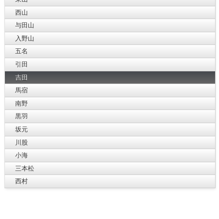
西山
与田山
入野山
五名
引田
吉田
馬宿
南野
黒羽
坂元
川股
小海
三本松
西村