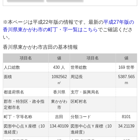
※本ページは平成22年版の情報です。最新の
平成27年版の
香川県東かがわ市の町丁・字一覧はこちら
でご確認くださ
い。
香川県東かがわ市吉田の基本情報
項目名
値
項目名
値
人口総数
430 人
世帯総数
169 世帯
面積
1092562
周辺長
5387.565
㎡
ｍ
都道府県名
香川県
支庁・振興局名
郡市・特別区・政令指
東かがわ
区町村名
定都市名
市
町丁・字等名称
吉田
分類コード
8101
図形中心点Ｘ座標（10
134.40109
図形中心点Ｙ座標（10
34.21139
進経度）
進緯度）