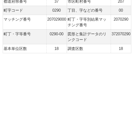
都道府県番号
37
市区町村番号
207
町字コード
0290
丁目、字などの番号
00
マッチング番号
207029000
町丁・字等別結果マッ
2070290
チング番号
町丁・字等番号
0290-00
図形と集計データのリ
372070290
ンクコード
基本単位区数
18
調査区数
18