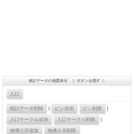
統計データの地図表示 △ ボタンを隠す △
|
|
|