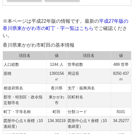
※本ページは平成22年版の情報です。最新の
平成27年版の
香川県東かがわ市の町丁・字一覧はこちら
でご確認くださ
い。
香川県東かがわ市町田の基本情報
項目名
値
項目名
値
人口総数
1244 人
世帯総数
489 世帯
面積
1393156
周辺長
8250.437
㎡
ｍ
都道府県名
香川県
支庁・振興局名
郡市・特別区・政令指
東かがわ
区町村名
定都市名
市
町丁・字等名称
町田
分類コード
8101
図形中心点Ｘ座標（10
134.30219
図形中心点Ｙ座標（10
34.25277
進経度）
進緯度）