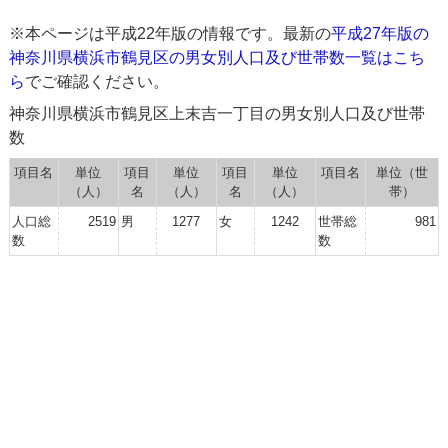
※本ページは平成22年版の情報です。最新の
平成27年版の
神奈川県横浜市鶴見区の男女別人口及び世帯数一覧はこち
ら
でご確認ください。
神奈川県横浜市鶴見区上末吉一丁目の男女別人口及び世帯
数
項目名
単位
項目
単位
項目
単位
項目名
単位（世
（人）
名
（人）
名
（人）
帯）
人口総
2519
男
1277
女
1242
世帯総
981
数
数