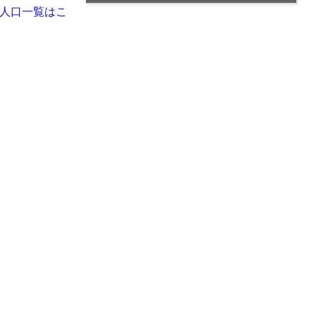
別人口一覧はこ