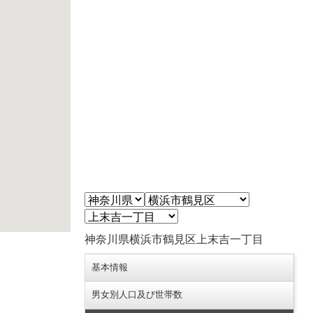
神奈川県横浜市鶴見区上末吉一丁目
基本情報
男女別人口及び世帯数