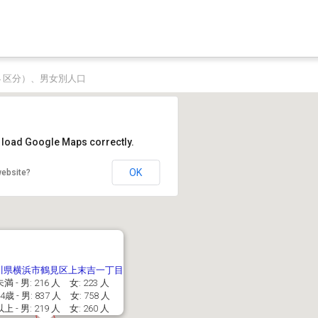
４区分）、男女別人口
t load Google Maps correctly.
OK
website?
川県横浜市鶴見区上末吉一丁目
満 - 男: 216 人 女: 223 人
4歳 - 男: 837 人 女: 758 人
上 - 男: 219 人 女: 260 人