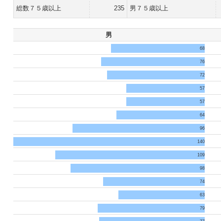
総数７５歳以上
235
男７５歳以上
男
68
76
72
57
57
64
96
140
109
98
74
63
79