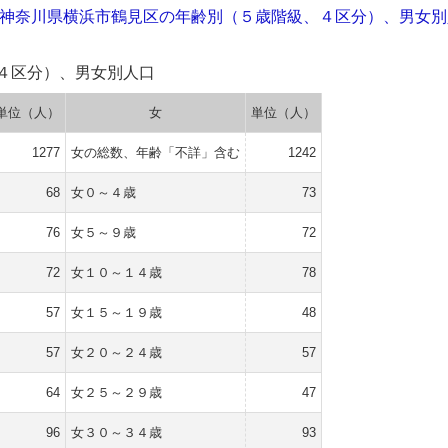
の神奈川県横浜市鶴見区の年齢別（５歳階級、４区分）、男女
４区分）、男女別人口
単位（人）
女
単位（人）
1277
女の総数、年齢「不詳」含む
1242
68
女０～４歳
73
76
女５～９歳
72
72
女１０～１４歳
78
57
女１５～１９歳
48
57
女２０～２４歳
57
64
女２５～２９歳
47
96
女３０～３４歳
93