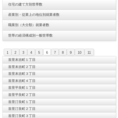
住宅の建て方別世帯数
産業別・従業上の地位別就業者数
職業別（大分類）就業者数
世帯の経済構成別一般世帯数
1
2
3
4
5
6
7
8
9
10
11
首里末吉町１丁目
首里末吉町２丁目
首里末吉町３丁目
首里末吉町４丁目
首里平良町１丁目
首里平良町２丁目
首里汀良町１丁目
首里汀良町２丁目
首里汀良町３丁目