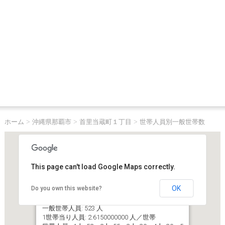
ホーム
>
沖縄県那覇市
>
首里当蔵町１丁目
>
世帯人員別一般世帯数
This page can't load Google Maps correctly.
OK
Do you own this website?
沖縄県那覇市首里当蔵町１丁目
一般世帯数（世帯人員６人以上含む）: 200 世帯
一般世帯人員: 523 人
1世帯当り人員: 2.6150000000 人／世帯