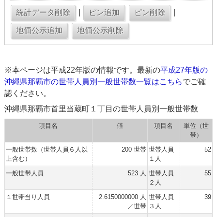
|
|
※本ページは平成22年版の情報です。最新の
平成27年版の
沖縄県那覇市の世帯人員別一般世帯数一覧はこちら
でご確
認ください。
沖縄県那覇市首里当蔵町１丁目の世帯人員別一般世帯数
項目名
値
項目名
単位（世
帯）
一般世帯数（世帯人員６人以
200 世帯
世帯人員
52
上含む）
１人
一般世帯人員
523 人
世帯人員
55
２人
１世帯当り人員
2.6150000000 人
世帯人員
39
／世帯
３人