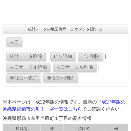
統計データの地図表示 △ ボタンを隠す △
|
|
|
※本ページは平成22年版の情報です。最新の
平成27年版の
沖縄県那覇市の町丁・字一覧はこちら
でご確認ください。
沖縄県那覇市首里当蔵町１丁目の基本情報
項目名
値
項目名
値