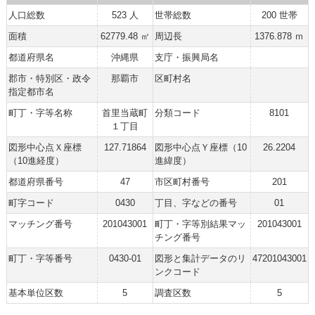
人口総数
523 人
世帯総数
200 世帯
面積
62779.48 ㎡
周辺長
1376.878 ｍ
都道府県名
沖縄県
支庁・振興局名
郡市・特別区・政令
那覇市
区町村名
指定都市名
町丁・字等名称
首里当蔵町
分類コード
8101
１丁目
図形中心点Ｘ座標
127.71864
図形中心点Ｙ座標（10
26.2204
（10進経度）
進緯度）
都道府県番号
47
市区町村番号
201
町字コード
0430
丁目、字などの番号
01
マッチング番号
201043001
町丁・字等別結果マッ
201043001
チング番号
町丁・字等番号
0430-01
図形と集計データのリ
47201043001
ンクコード
基本単位区数
5
調査区数
5