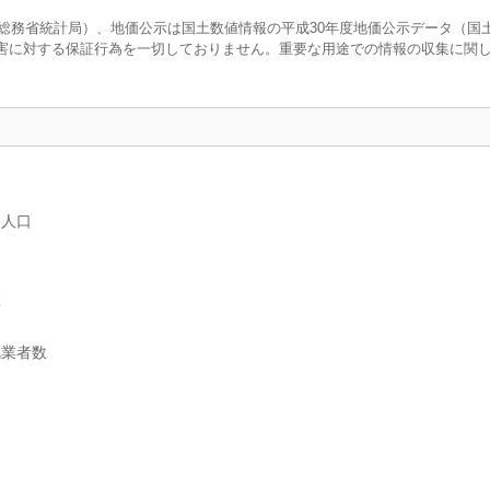
調査（総務省統計局）、地価公示は国土数値情報の平成30年度地価公示データ（国
害に対する保証行為を一切しておりません。重要な用途での情報の収集に関
別人口
数
就業者数