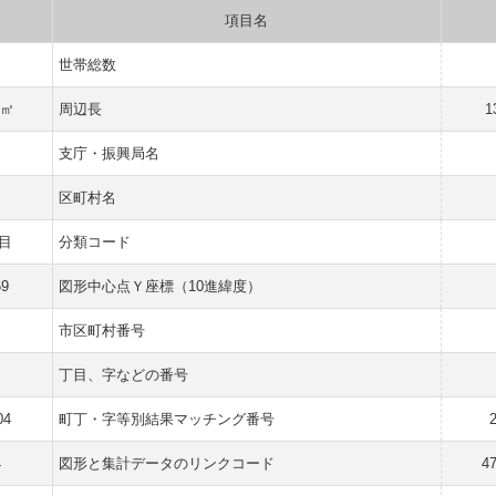
項目名
世帯総数
 ㎡
周辺長
1
支庁・振興局名
区町村名
目
分類コード
69
図形中心点Ｙ座標（10進緯度）
市区町村番号
丁目、字などの番号
04
町丁・字等別結果マッチング番号
4
図形と集計データのリンクコード
4