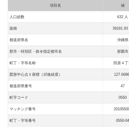
項目名
値
人口総数
632 人
面積
39181.93
都道府県名
沖縄県
郡市・特別区・政令指定都市名
那覇市
町丁・字等名称
田原４丁
図形中心点Ｘ座標（10進経度）
127.668
都道府県番号
47
町字コード
0550
マッチング番号
2010550
町丁・字等番号
0550-0