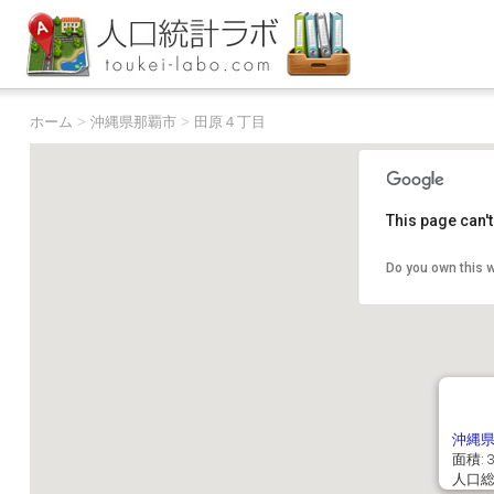
ホーム
>
沖縄県那覇市
>
田原４丁目
This page can'
Do you own this 
沖縄
面積: 3
人口総数