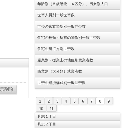
年齢別（５歳階級、４区分）、男女別人口
世帯人員別一般世帯数
世帯の家族類型別一般世帯数
住宅の種類・所有の関係別一般世帯数
住宅の建て方別世帯数
産業別・従業上の地位別就業者数
職業別（大分類）就業者数
世帯の経済構成別一般世帯数
1
2
3
4
5
6
7
8
9
10
11
具志１丁目
具志２丁目