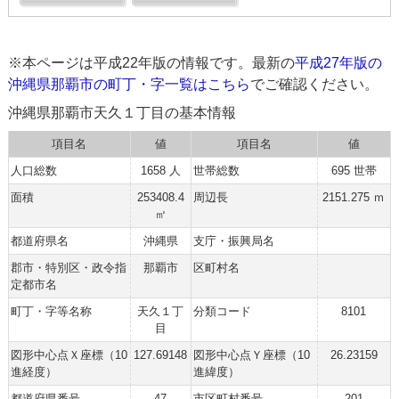
※本ページは平成22年版の情報です。最新の
平成27年版の
沖縄県那覇市の町丁・字一覧はこちら
でご確認ください。
沖縄県那覇市天久１丁目の基本情報
項目名
値
項目名
値
人口総数
1658 人
世帯総数
695 世帯
面積
253408.4
周辺長
2151.275 ｍ
㎡
都道府県名
沖縄県
支庁・振興局名
郡市・特別区・政令指
那覇市
区町村名
定都市名
町丁・字等名称
天久１丁
分類コード
8101
目
図形中心点Ｘ座標（10
127.69148
図形中心点Ｙ座標（10
26.23159
進経度）
進緯度）
都道府県番号
47
市区町村番号
201