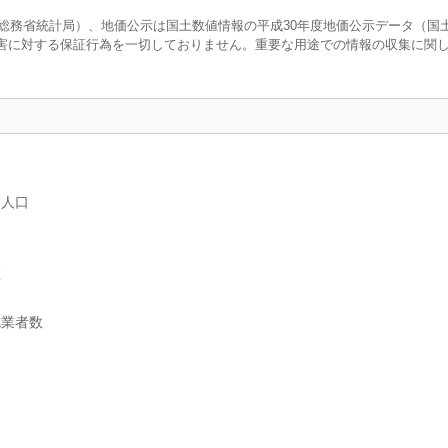
調査（総務省統計局）、地価公示は国土数値情報の平成30年度地価公示データ（国
害に対する保証行為を一切しておりません。重要な用途での情報の収集に関
別人口
数
就業者数