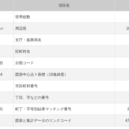
項目名
世帯総数
 ㎡
周辺長
1
支庁・振興局名
区町村名
目
分類コード
64
図形中心点Ｙ座標（10進緯度）
市区町村番号
丁目、字などの番号
01
町丁・字等別結果マッチング番号
1
図形と集計データのリンクコード
4