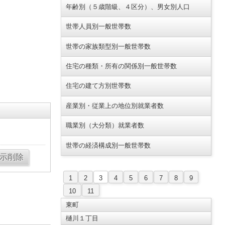
年齢別（５歳階級、４区分）、男女別人口
世帯人員別一般世帯数
世帯の家族類型別一般世帯数
住宅の種類・所有の関係別一般世帯数
住宅の建て方別世帯数
産業別・従業上の地位別就業者数
職業別（大分類）就業者数
世帯の経済構成別一般世帯数
1
2
3
4
5
6
7
8
9
10
11
東町
樋川１丁目