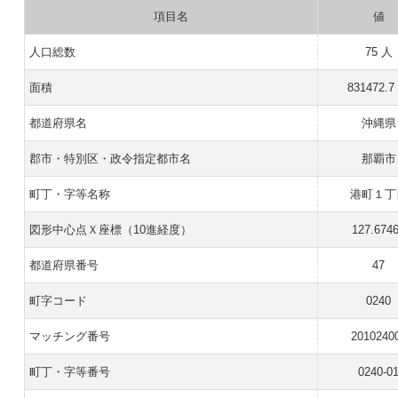
項目名
値
人口総数
75 人
面積
831472.7
都道府県名
沖縄県
郡市・特別区・政令指定都市名
那覇市
町丁・字等名称
港町１丁
図形中心点Ｘ座標（10進経度）
127.674
都道府県番号
47
町字コード
0240
マッチング番号
2010240
町丁・字等番号
0240-0