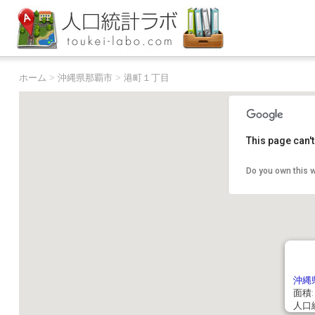
ホーム
>
沖縄県那覇市
>
港町１丁目
This page can'
Do you own this 
沖縄
面積: 
人口総