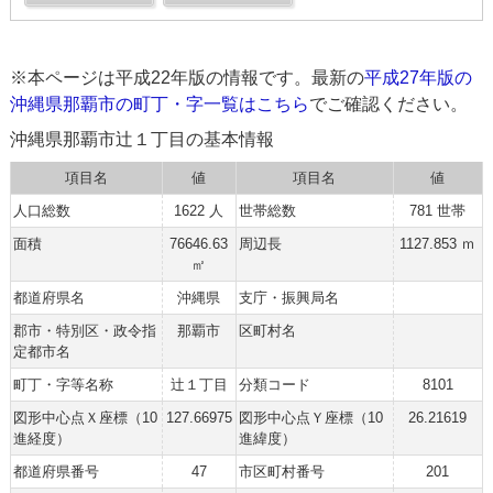
※本ページは平成22年版の情報です。最新の
平成27年版の
沖縄県那覇市の町丁・字一覧はこちら
でご確認ください。
沖縄県那覇市辻１丁目の基本情報
項目名
値
項目名
値
人口総数
1622 人
世帯総数
781 世帯
面積
76646.63
周辺長
1127.853 ｍ
㎡
都道府県名
沖縄県
支庁・振興局名
郡市・特別区・政令指
那覇市
区町村名
定都市名
町丁・字等名称
辻１丁目
分類コード
8101
図形中心点Ｘ座標（10
127.66975
図形中心点Ｙ座標（10
26.21619
進経度）
進緯度）
都道府県番号
47
市区町村番号
201