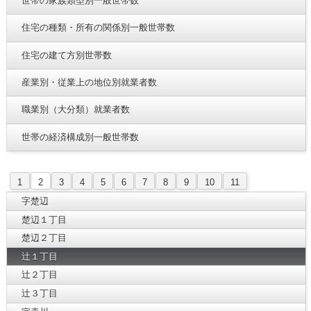
世帯の家族類型別一般世帯数
住宅の種類・所有の関係別一般世帯数
住宅の建て方別世帯数
産業別・従業上の地位別就業者数
職業別（大分類）就業者数
世帯の経済構成別一般世帯数
1
2
3
4
5
6
7
8
9
10
11
字楚辺
楚辺１丁目
楚辺２丁目
辻１丁目
辻２丁目
辻３丁目