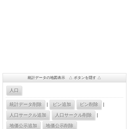
統計データの地図表示 △ ボタンを隠す △
|
|
|