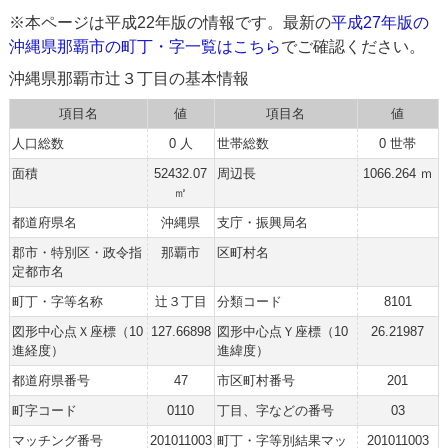
※本ページは平成22年版の情報です。最新の
平成27年版の
沖縄県那覇市の町丁・字一覧はこちら
でご確認ください。
沖縄県那覇市辻３丁目の基本情報
項目名
値
項目名
値
人口総数
0 人
世帯総数
0 世帯
面積
52432.07
周辺長
1066.264 ｍ
㎡
都道府県名
沖縄県
支庁・振興局名
郡市・特別区・政令指
那覇市
区町村名
定都市名
町丁・字等名称
辻３丁目
分類コード
8101
図形中心点Ｘ座標（10
127.66898
図形中心点Ｙ座標（10
26.21987
進経度）
進緯度）
都道府県番号
47
市区町村番号
201
町字コード
0110
丁目、字などの番号
03
マッチング番号
201011003
町丁・字等別結果マッ
201011003