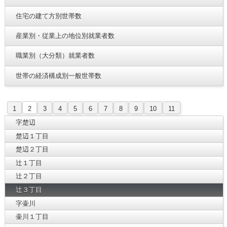
住宅の建て方別世帯数
産業別・従業上の地位別就業者数
職業別（大分類）就業者数
世帯の経済構成別一般世帯数
1
2
3
4
5
6
7
8
9
10
11
字楚辺
楚辺１丁目
楚辺２丁目
辻１丁目
辻２丁目
辻３丁目
字壷川
壷川１丁目