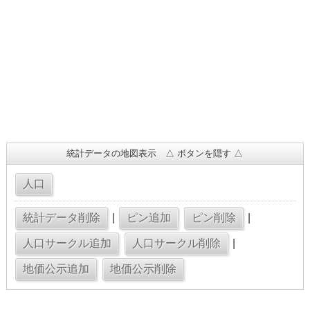
統計データの地図表示 △ ボタンを隠す △
|
|
|