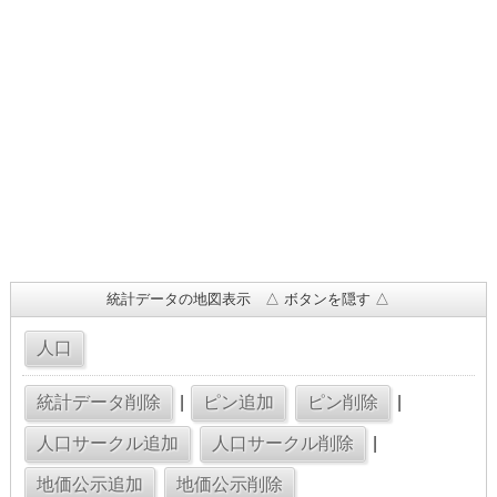
統計データの地図表示 △ ボタンを隠す △
|
|
|