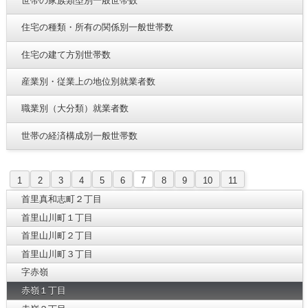
世帯の家族類型別一般世帯数
住宅の種類・所有の関係別一般世帯数
住宅の建て方別世帯数
産業別・従業上の地位別就業者数
職業別（大分類）就業者数
世帯の経済構成別一般世帯数
1
2
3
4
5
6
7
8
9
10
11
首里真和志町２丁目
首里山川町１丁目
首里山川町２丁目
首里山川町３丁目
字赤嶺
赤嶺１丁目