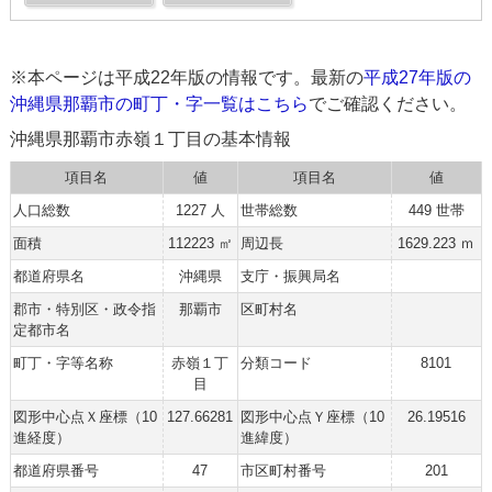
※本ページは平成22年版の情報です。最新の
平成27年版の
沖縄県那覇市の町丁・字一覧はこちら
でご確認ください。
沖縄県那覇市赤嶺１丁目の基本情報
項目名
値
項目名
値
人口総数
1227 人
世帯総数
449 世帯
面積
112223 ㎡
周辺長
1629.223 ｍ
都道府県名
沖縄県
支庁・振興局名
郡市・特別区・政令指
那覇市
区町村名
定都市名
町丁・字等名称
赤嶺１丁
分類コード
8101
目
図形中心点Ｘ座標（10
127.66281
図形中心点Ｙ座標（10
26.19516
進経度）
進緯度）
都道府県番号
47
市区町村番号
201