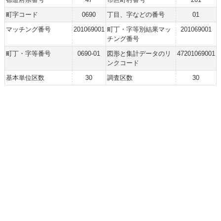
町字コード
0690
丁目、字などの番号
01
マッチング番号
201069001
町丁・字等別結果マッ
201069001
チング番号
町丁・字等番号
0690-01
図形と集計データのリ
47201069001
ンクコード
基本単位区数
30
調査区数
30