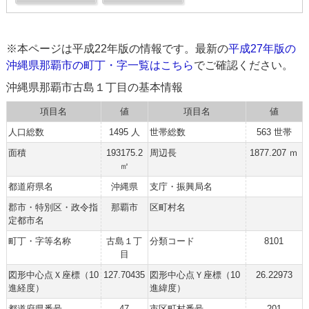
※本ページは平成22年版の情報です。最新の
平成27年版の
沖縄県那覇市の町丁・字一覧はこちら
でご確認ください。
沖縄県那覇市古島１丁目の基本情報
項目名
値
項目名
値
人口総数
1495 人
世帯総数
563 世帯
面積
193175.2
周辺長
1877.207 ｍ
㎡
都道府県名
沖縄県
支庁・振興局名
郡市・特別区・政令指
那覇市
区町村名
定都市名
町丁・字等名称
古島１丁
分類コード
8101
目
図形中心点Ｘ座標（10
127.70435
図形中心点Ｙ座標（10
26.22973
進経度）
進緯度）
都道府県番号
47
市区町村番号
201