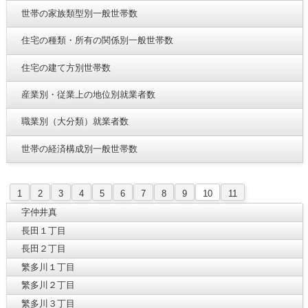
世帯の家族類型別一般世帯数
住宅の種類・所有の関係別一般世帯数
住宅の建て方別世帯数
産業別・従業上の地位別就業者数
職業別（大分類）就業者数
世帯の経済構成別一般世帯数
1
2
3
4
5
6
7
8
9
10
11
字仲井真
長田１丁目
長田２丁目
繁多川１丁目
繁多川２丁目
繁多川３丁目