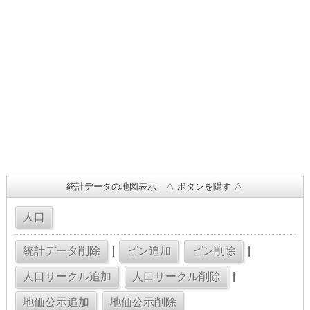
統計データの地図表示 △ ボタンを隠す △
|
|
|