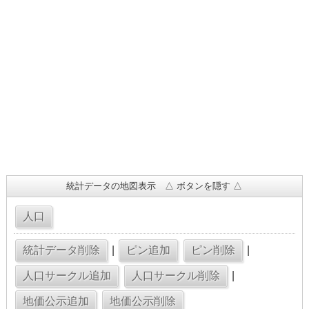
統計データの地図表示 △ ボタンを隠す △
|
|
|