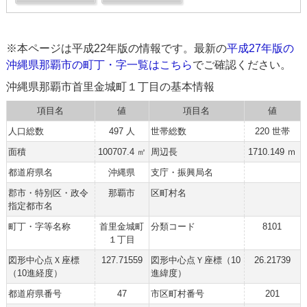
※本ページは平成22年版の情報です。最新の
平成27年版の
沖縄県那覇市の町丁・字一覧はこちら
でご確認ください。
沖縄県那覇市首里金城町１丁目の基本情報
項目名
値
項目名
値
人口総数
497 人
世帯総数
220 世帯
面積
100707.4 ㎡
周辺長
1710.149 ｍ
都道府県名
沖縄県
支庁・振興局名
郡市・特別区・政令
那覇市
区町村名
指定都市名
町丁・字等名称
首里金城町
分類コード
8101
１丁目
図形中心点Ｘ座標
127.71559
図形中心点Ｙ座標（10
26.21739
（10進経度）
進緯度）
都道府県番号
47
市区町村番号
201