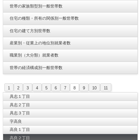
世帯の家族類型別一般世帯数
住宅の種類・所有の関係別一般世帯数
住宅の建て方別世帯数
産業別・従業上の地位別就業者数
職業別（大分類）就業者数
世帯の経済構成別一般世帯数
1
2
3
4
5
6
7
8
9
10
11
具志１丁目
具志２丁目
具志３丁目
字高良
高良１丁目
高良２丁目