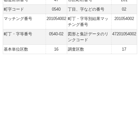
町字コード
0540
丁目、字などの番号
02
マッチング番号
201054002
町丁・字等別結果マッ
201054002
チング番号
町丁・字等番号
0540-02
図形と集計データのリ
47201054002
ンクコード
基本単位区数
16
調査区数
17