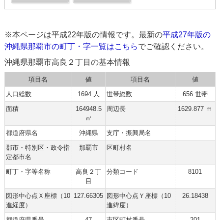
※本ページは平成22年版の情報です。最新の
平成27年版の
沖縄県那覇市の町丁・字一覧はこちら
でご確認ください。
沖縄県那覇市高良２丁目の基本情報
項目名
値
項目名
値
人口総数
1694 人
世帯総数
656 世帯
面積
164948.5
周辺長
1629.877 ｍ
㎡
都道府県名
沖縄県
支庁・振興局名
郡市・特別区・政令指
那覇市
区町村名
定都市名
町丁・字等名称
高良２丁
分類コード
8101
目
図形中心点Ｘ座標（10
127.66305
図形中心点Ｙ座標（10
26.18438
進経度）
進緯度）
都道府県番号
47
市区町村番号
201