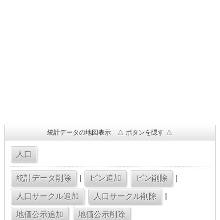
統計データの地図表示 △ ボタンを隠す △
|
|
|