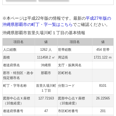
※本ページは平成22年版の情報です。最新の
平成27年版の
沖縄県那覇市の町丁・字一覧はこちら
でご確認ください。
沖縄県那覇市首里久場川町１丁目の基本情報
項目名
値
項目名
値
人口総数
1262 人
世帯総数
454 世帯
面積
111458.2 ㎡
周辺長
1721.122 ｍ
都道府県名
沖縄県
支庁・振興局名
郡市・特別区・政令
那覇市
区町村名
指定都市名
町丁・字等名称
首里久場川町
分類コード
8101
１丁目
図形中心点Ｘ座標
127.72163
図形中心点Ｙ座標
26.22565
（10進経度）
（10進緯度）
都道府県番号
47
市区町村番号
201