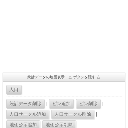
統計データの地図表示 △ ボタンを隠す △
|
|
|