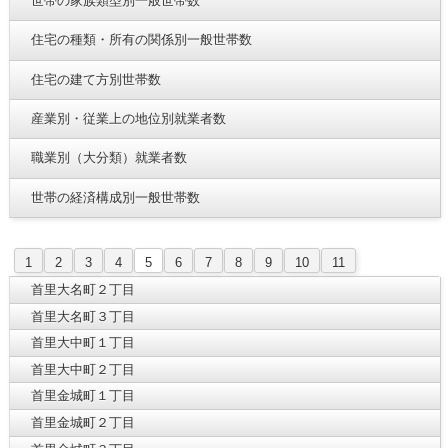
世帯の家族類型別一般世帯数
住宅の種類・所有の関係別一般世帯数
住宅の建て方別世帯数
産業別・従業上の地位別就業者数
職業別（大分類）就業者数
世帯の経済構成別一般世帯数
1
2
3
4
5
6
7
8
9
10
11
首里大名町２丁目
首里大名町３丁目
首里大中町１丁目
首里大中町２丁目
首里金城町１丁目
首里金城町２丁目