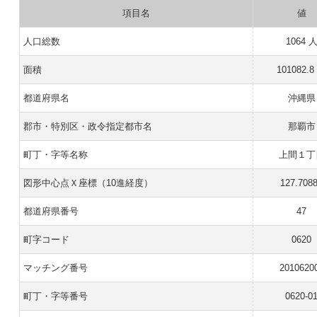
項目名
値
人口総数
1064 
面積
101082.8
都道府県名
沖縄県
郡市・特別区・政令指定都市名
那覇市
町丁・字等名称
上間１丁
図形中心点Ｘ座標（10進経度）
127.708
都道府県番号
47
町字コード
0620
マッチング番号
2010620
町丁・字等番号
0620-0