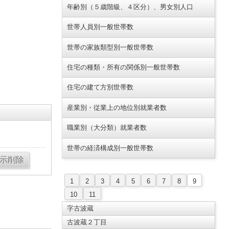
年齢別（５歳階級、４区分）、男女別人口
世帯人員別一般世帯数
世帯の家族類型別一般世帯数
住宅の種類・所有の関係別一般世帯数
住宅の建て方別世帯数
産業別・従業上の地位別就業者数
職業別（大分類）就業者数
世帯の経済構成別一般世帯数
1
2
3
4
5
6
7
8
9
10
11
字古波蔵
古波蔵２丁目