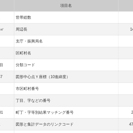
項目名
人
世帯総数
 ㎡
周辺長
1
支庁・振興局名
区町村名
目
分類コード
87
図形中心点Ｙ座標（10進緯度）
市区町村番号
丁目、字などの番号
01
町丁・字等別結果マッチング番号
1
図形と集計データのリンクコード
4