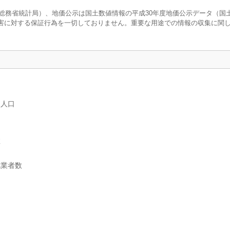
調査（総務省統計局）、地価公示は国土数値情報の平成30年度地価公示データ（国
害に対する保証行為を一切しておりません。重要な用途での情報の収集に関
別人口
数
就業者数