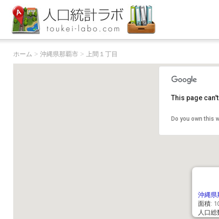
ホーム
>
沖縄県那覇市
>
上間１丁目
This page can'
Do you own this 
沖縄県
面積: 10
人口総数