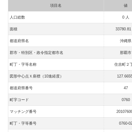
項目名
値
人口総数
0 人
面積
33780.81
都道府県名
沖縄県
郡市・特別区・政令指定都市名
那覇市
町丁・字等名称
住吉町２
図形中心点Ｘ座標（10進経度）
127.665
都道府県番号
47
町字コード
0760
マッチング番号
2010760
町丁・字等番号
0760-0