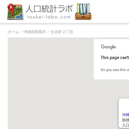
ホーム
>
沖縄県那覇市
>
住吉町２丁目
This page can'
Do you own this 
沖
面積:
人口