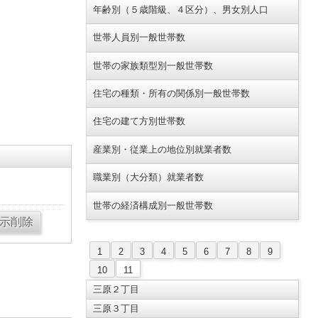
年齢別（５歳階級、４区分）、男女別人口
世帯人員別一般世帯数
世帯の家族類型別一般世帯数
住宅の種類・所有の関係別一般世帯数
住宅の建て方別世帯数
産業別・従業上の地位別就業者数
職業別（大分類）就業者数
世帯の経済構成別一般世帯数
1
2
3
4
5
6
7
8
9
10
11
三原２丁目
三原３丁目