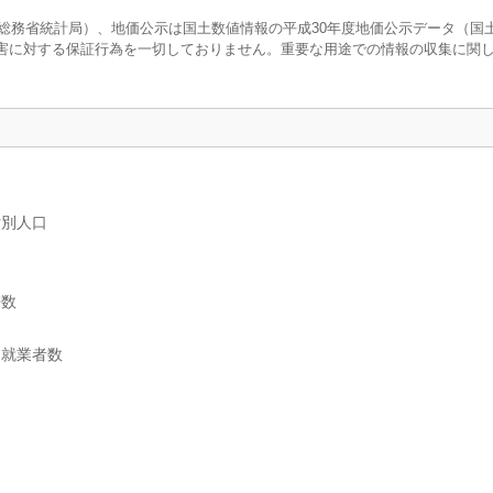
調査（総務省統計局）、地価公示は国土数値情報の平成30年度地価公示データ（国
害に対する保証行為を一切しておりません。重要な用途での情報の収集に関
女別人口
帯数
別就業者数