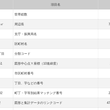
項目名
世帯総数
 ㎡
周辺長
支庁・振興局名
区町村名
丁目
分類コード
51
図形中心点Ｙ座標（10進緯度）
市区町村番号
丁目、字などの番号
02
町丁・字等別結果マッチング番号
2
図形と集計データのリンクコード
4