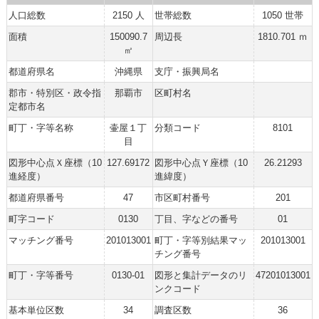
人口総数
2150 人
世帯総数
1050 世帯
面積
150090.7
周辺長
1810.701 ｍ
㎡
都道府県名
沖縄県
支庁・振興局名
郡市・特別区・政令指
那覇市
区町村名
定都市名
町丁・字等名称
壷屋１丁
分類コード
8101
目
図形中心点Ｘ座標（10
127.69172
図形中心点Ｙ座標（10
26.21293
進経度）
進緯度）
都道府県番号
47
市区町村番号
201
町字コード
0130
丁目、字などの番号
01
マッチング番号
201013001
町丁・字等別結果マッ
201013001
チング番号
町丁・字等番号
0130-01
図形と集計データのリ
47201013001
ンクコード
基本単位区数
34
調査区数
36