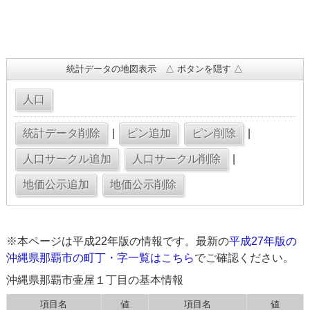
統計データの地図表示 △ ボタンを隠す △
|
|
|
※本ページは平成22年版の情報です。最新の
平成27年版の
沖縄県那覇市の町丁・字一覧はこちら
でご確認ください。
沖縄県那覇市壷屋１丁目の基本情報
項目名
値
項目名
値