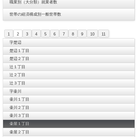
職業別（大分類）就業者数
世帯の経済構成別一般世帯数
1
2
3
4
5
6
7
8
9
10
11
字楚辺
楚辺１丁目
楚辺２丁目
辻１丁目
辻２丁目
辻３丁目
字壷川
壷川１丁目
壷川２丁目
壷川３丁目
壷屋１丁目
壷屋２丁目