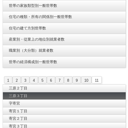
世帯の家族類型別一般世帯数
住宅の種類・所有の関係別一般世帯数
住宅の建て方別世帯数
産業別・従業上の地位別就業者数
職業別（大分類）就業者数
世帯の経済構成別一般世帯数
1
2
3
4
5
6
7
8
9
10
11
三原２丁目
三原３丁目
字寄宮
寄宮１丁目
寄宮２丁目
寄宮３丁目