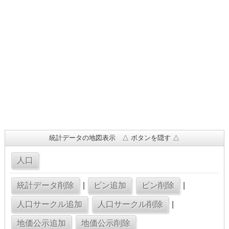
統計データの地図表示 △ ボタンを隠す △
|
|
|