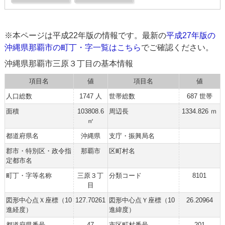
※本ページは平成22年版の情報です。最新の
平成27年版の
沖縄県那覇市の町丁・字一覧はこちら
でご確認ください。
沖縄県那覇市三原３丁目の基本情報
項目名
値
項目名
値
人口総数
1747 人
世帯総数
687 世帯
面積
103808.6
周辺長
1334.826 ｍ
㎡
都道府県名
沖縄県
支庁・振興局名
郡市・特別区・政令指
那覇市
区町村名
定都市名
町丁・字等名称
三原３丁
分類コード
8101
目
図形中心点Ｘ座標（10
127.70261
図形中心点Ｙ座標（10
26.20964
進経度）
進緯度）
都道府県番号
47
市区町村番号
201