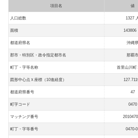
項目名
値
人口総数
1327 
面積
143806
都道府県名
沖縄
郡市・特別区・政令指定都市名
那覇
町丁・字等名称
首里山川町
図形中心点Ｘ座標（10進経度）
127.711
都道府県番号
47
町字コード
0470
マッチング番号
201047
町丁・字等番号
0470-0