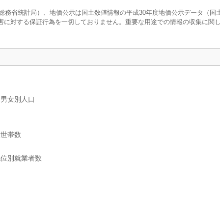
調査（総務省統計局）、地価公示は国土数値情報の平成30年度地価公示データ（国
害に対する保証行為を一切しておりません。重要な用途での情報の収集に関
、男女別人口
般世帯数
地位別就業者数