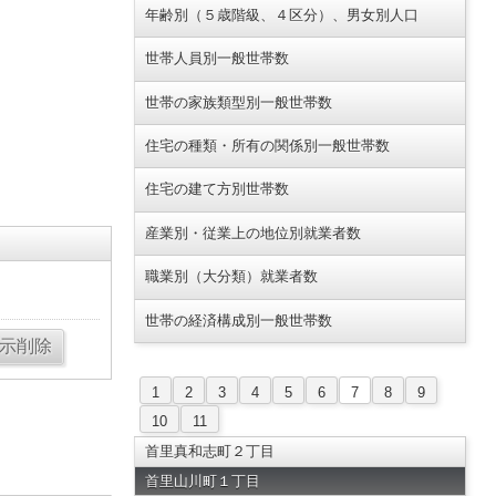
年齢別（５歳階級、４区分）、男女別人口
世帯人員別一般世帯数
世帯の家族類型別一般世帯数
住宅の種類・所有の関係別一般世帯数
住宅の建て方別世帯数
産業別・従業上の地位別就業者数
職業別（大分類）就業者数
世帯の経済構成別一般世帯数
1
2
3
4
5
6
7
8
9
10
11
首里真和志町２丁目
首里山川町１丁目