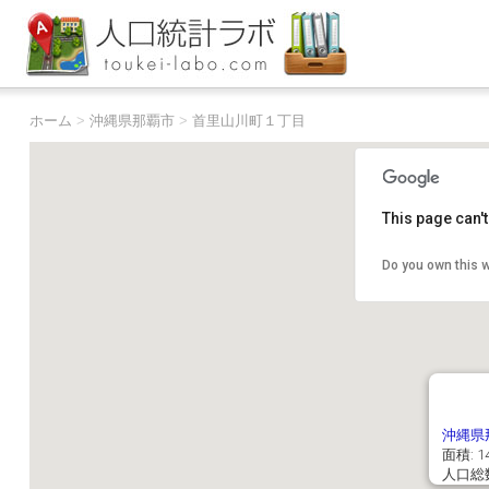
ホーム
>
沖縄県那覇市
>
首里山川町１丁目
This page can'
Do you own this 
沖縄県
面積: 14
人口総数