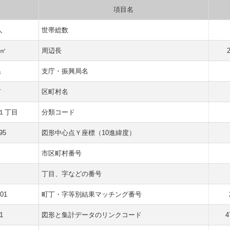
項目名
人
世帯総数
 ㎡
周辺長
県
支庁・振興局名
市
区町村名
１丁目
分類コード
95
図形中心点Ｙ座標（10進緯度）
市区町村番号
丁目、字などの番号
001
町丁・字等別結果マッチング番号
1
図形と集計データのリンクコード
4