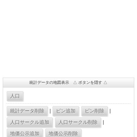
統計データの地図表示 △ ボタンを隠す △
|
|
|