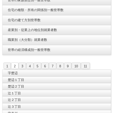
世帯の家族類型別一般世帯数
住宅の種類・所有の関係別一般世帯数
住宅の建て方別世帯数
産業別・従業上の地位別就業者数
職業別（大分類）就業者数
世帯の経済構成別一般世帯数
1
2
3
4
5
6
7
8
9
10
11
字楚辺
楚辺１丁目
楚辺２丁目
辻１丁目
辻２丁目
辻３丁目