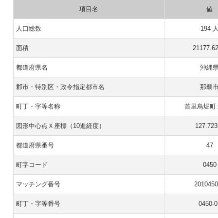
項目名
値
人口総数
194 
面積
21177.6
都道府県名
沖縄
郡市・特別区・政令指定都市名
那覇
町丁・字等名称
首里鳥堀町
図形中心点Ｘ座標（10進経度）
127.723
都道府県番号
47
町字コード
0450
マッチング番号
201045
町丁・字等番号
0450-0