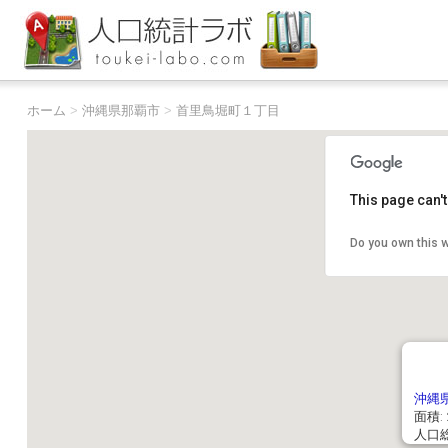
ホーム
>
沖縄県那覇市
>
首里鳥堀町１丁目
This page can'
Do you own this 
沖縄
面積: 2
人口総