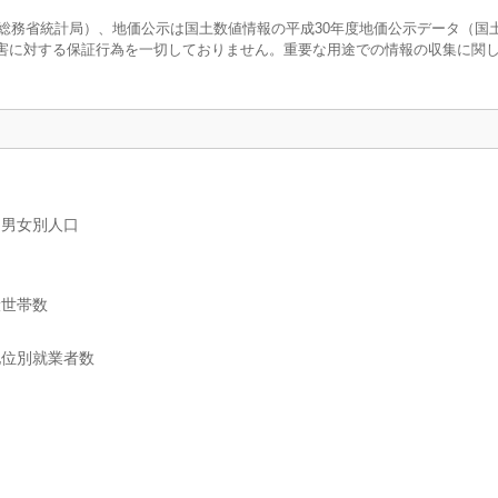
調査（総務省統計局）、地価公示は国土数値情報の平成30年度地価公示データ（国
害に対する保証行為を一切しておりません。重要な用途での情報の収集に関
、男女別人口
般世帯数
地位別就業者数