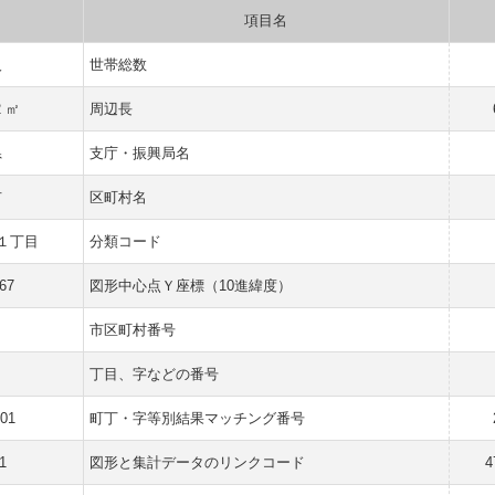
項目名
人
世帯総数
2 ㎡
周辺長
県
支庁・振興局名
市
区町村名
１丁目
分類コード
67
図形中心点Ｙ座標（10進緯度）
市区町村番号
丁目、字などの番号
001
町丁・字等別結果マッチング番号
1
図形と集計データのリンクコード
4