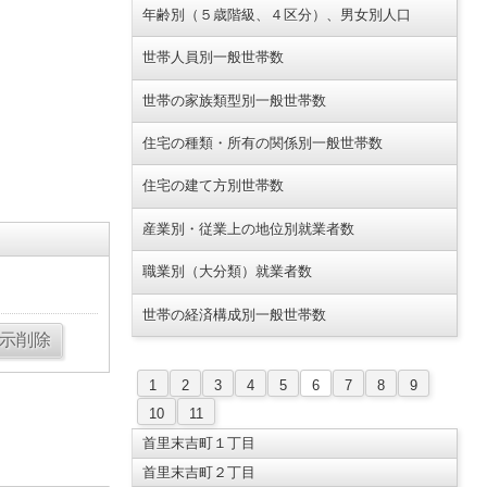
年齢別（５歳階級、４区分）、男女別人口
世帯人員別一般世帯数
世帯の家族類型別一般世帯数
住宅の種類・所有の関係別一般世帯数
住宅の建て方別世帯数
産業別・従業上の地位別就業者数
職業別（大分類）就業者数
世帯の経済構成別一般世帯数
1
2
3
4
5
6
7
8
9
10
11
首里末吉町１丁目
首里末吉町２丁目