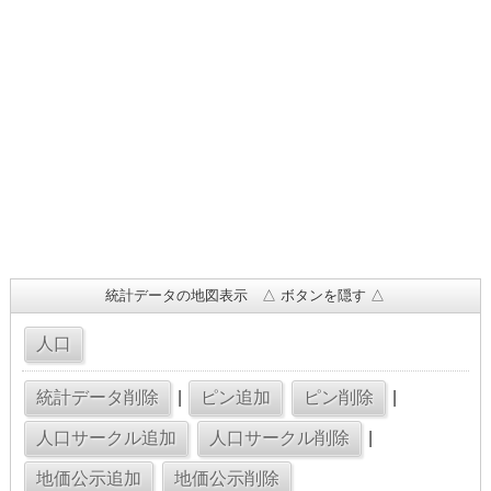
統計データの地図表示 △ ボタンを隠す △
|
|
|