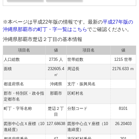
※本ページは平成22年版の情報です。最新の
平成27年版の
沖縄県那覇市の町丁・字一覧はこちら
でご確認ください。
沖縄県那覇市楚辺２丁目の基本情報
項目名
値
項目名
値
人口総数
2735 人
世帯総数
1215 世帯
面積
232605.4
周辺長
2176.633 ｍ
㎡
都道府県名
沖縄県
支庁・振興局名
郡市・特別区・政令指
那覇市
区町村名
定都市名
町丁・字等名称
楚辺２丁
分類コード
8101
目
図形中心点Ｘ座標（10
127.68638
図形中心点Ｙ座標（10
26.20403
進経度）
進緯度）
都道府県番号
47
市区町村番号
201