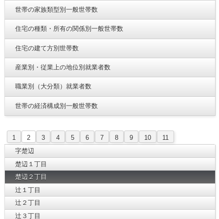
世帯の家族類型別一般世帯数
住宅の種類・所有の関係別一般世帯数
住宅の建て方別世帯数
産業別・従業上の地位別就業者数
職業別（大分類）就業者数
世帯の経済構成別一般世帯数
1
2
3
4
5
6
7
8
9
10
11
字楚辺
楚辺１丁目
楚辺２丁目
辻１丁目
辻２丁目
辻３丁目