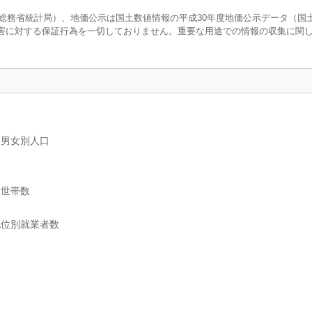
調査（総務省統計局）、地価公示は国土数値情報の平成30年度地価公示データ（国
害に対する保証行為を一切しておりません。重要な用途での情報の収集に関
、男女別人口
般世帯数
地位別就業者数