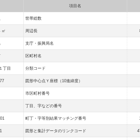
項目名
人
世帯総数
4 ㎡
周辺長
県
支庁・振興局名
市
区町村名
１丁目
分類コード
77
図形中心点Ｙ座標（10進緯度）
市区町村番号
丁目、字などの番号
001
町丁・字等別結果マッチング番号
1
図形と集計データのリンクコード
4