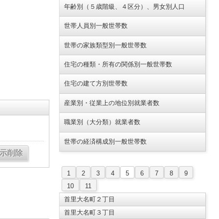
年齢別（５歳階級、４区分）、男女別人口
世帯人員別一般世帯数
世帯の家族類型別一般世帯数
住宅の種類・所有の関係別一般世帯数
住宅の建て方別世帯数
産業別・従業上の地位別就業者数
職業別（大分類）就業者数
世帯の経済構成別一般世帯数
1
2
3
4
5
6
7
8
9
10
11
首里大名町２丁目
首里大名町３丁目