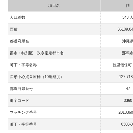
項目名
値
人口総数
343 
面積
36109.8
都道府県名
沖縄
郡市・特別区・政令指定都市名
那覇
町丁・字等名称
首里儀保町
図形中心点Ｘ座標（10進経度）
127.718
都道府県番号
47
町字コード
0360
マッチング番号
201036
町丁・字等番号
0360-0