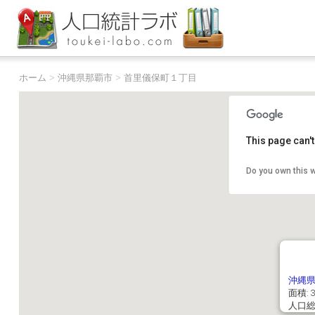
ホーム
>
沖縄県那覇市
>
首里儀保町１丁目
This page can'
Do you own this 
沖縄
面積: 3
人口総数