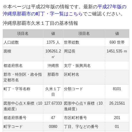
※本ページは平成22年版の情報です。最新の
平成27年版の
沖縄県那覇市の町丁・字一覧はこちら
でご確認ください。
沖縄県那覇市久米１丁目の基本情報
項目名
値
項目名
値
人口総数
1375 人
世帯総数
690 世帯
面積
106261.2
周辺長
1451.535 ｍ
㎡
都道府県名
沖縄県
支庁・振興局名
郡市・特別区・政令指
那覇市
区町村名
定都市名
町丁・字等名称
久米１丁
分類コード
8101
目
図形中心点Ｘ座標（10
127.67333
図形中心点Ｙ座標（10
26.21561
進経度）
進緯度）
都道府県番号
47
市区町村番号
201
町字コード
0080
丁目、字などの番号
01