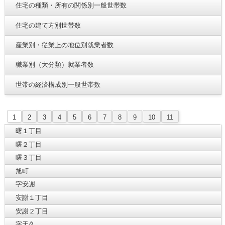
住宅の種類・所有の関係別一般世帯数
住宅の建て方別世帯数
産業別・従業上の地位別就業者数
職業別（大分類）就業者数
世帯の経済構成別一般世帯数
1
2
3
4
5
6
7
8
9
10
11
曙１丁目
曙２丁目
曙３丁目
旭町
字安謝
安謝１丁目
安謝２丁目
字天久