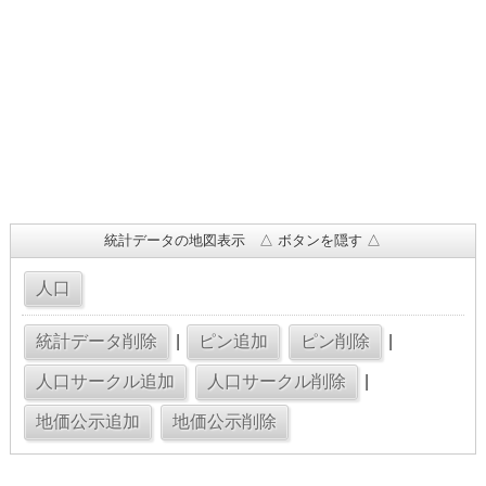
統計データの地図表示 △ ボタンを隠す △
|
|
|