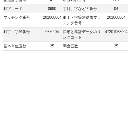
町字コード
0680
丁目、字などの番号
04
マッチング番号
201068004
町丁・字等別結果マッ
201068004
チング番号
町丁・字等番号
0680-04
図形と集計データのリ
47201068004
ンクコード
基本単位区数
25
調査区数
25