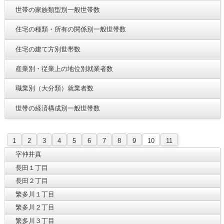
世帯の家族類型別一般世帯数
住宅の種類・所有の関係別一般世帯数
住宅の建て方別世帯数
産業別・従業上の地位別就業者数
職業別（大分類）就業者数
世帯の経済構成別一般世帯数
1
2
3
4
5
6
7
8
9
10
11
字仲井真
長田１丁目
長田２丁目
繁多川１丁目
繁多川２丁目
繁多川３丁目