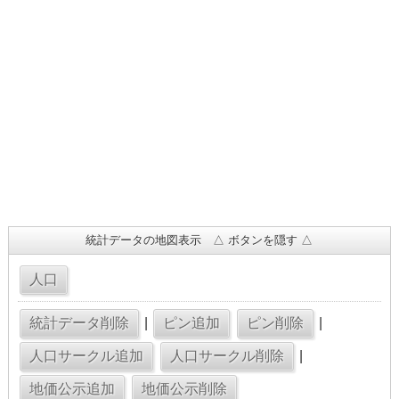
統計データの地図表示 △ ボタンを隠す △
|
|
|