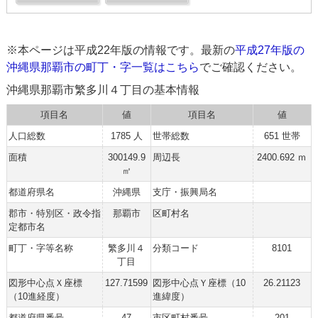
※本ページは平成22年版の情報です。最新の
平成27年版の
沖縄県那覇市の町丁・字一覧はこちら
でご確認ください。
沖縄県那覇市繁多川４丁目の基本情報
項目名
値
項目名
値
人口総数
1785 人
世帯総数
651 世帯
面積
300149.9
周辺長
2400.692 ｍ
㎡
都道府県名
沖縄県
支庁・振興局名
郡市・特別区・政令指
那覇市
区町村名
定都市名
町丁・字等名称
繁多川４
分類コード
8101
丁目
図形中心点Ｘ座標
127.71599
図形中心点Ｙ座標（10
26.21123
（10進経度）
進緯度）
都道府県番号
47
市区町村番号
201