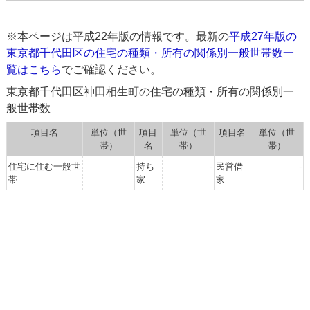
※本ページは平成22年版の情報です。最新の
平成27年版の
東京都千代田区の住宅の種類・所有の関係別一般世帯数一
覧はこちら
でご確認ください。
東京都千代田区神田相生町の住宅の種類・所有の関係別一
般世帯数
項目名
単位（世
項目
単位（世
項目名
単位（世
帯）
名
帯）
帯）
住宅に住む一般世
-
持ち
-
民営借
-
帯
家
家