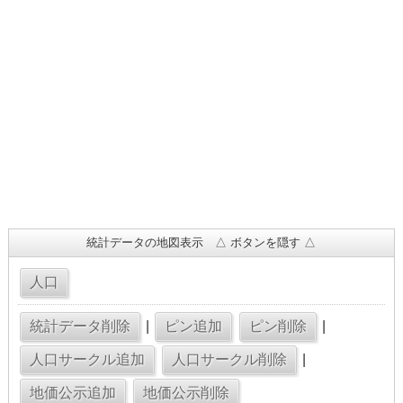
統計データの地図表示 △ ボタンを隠す △
|
|
|