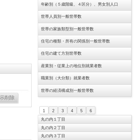
年齢別（５歳階級、４区分）、男女別人口
世帯人員別一般世帯数
世帯の家族類型別一般世帯数
住宅の種類・所有の関係別一般世帯数
住宅の建て方別世帯数
産業別・従業上の地位別就業者数
職業別（大分類）就業者数
世帯の経済構成別一般世帯数
1
2
3
4
5
6
丸の内１丁目
丸の内２丁目
丸の内３丁目