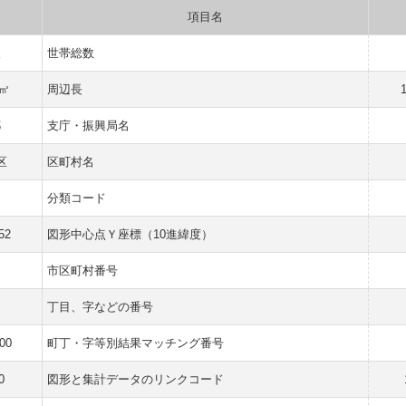
項目名
人
世帯総数
 ㎡
周辺長
都
支庁・振興局名
区
区町村名
分類コード
52
図形中心点Ｙ座標（10進緯度）
市区町村番号
丁目、字などの番号
00
町丁・字等別結果マッチング番号
0
図形と集計データのリンクコード