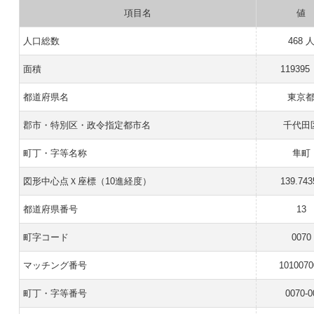
項目名
値
人口総数
468 
面積
119395
都道府県名
東京
郡市・特別区・政令指定都市名
千代田
町丁・字等名称
隼町
図形中心点Ｘ座標（10進経度）
139.743
都道府県番号
13
町字コード
0070
マッチング番号
1010070
町丁・字等番号
0070-0