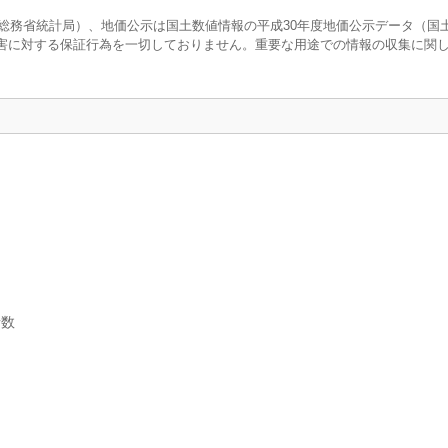
調査（総務省統計局）、地価公示は国土数値情報の平成30年度地価公示データ（国
害に対する保証行為を一切しておりません。重要な用途での情報の収集に関
口
者数