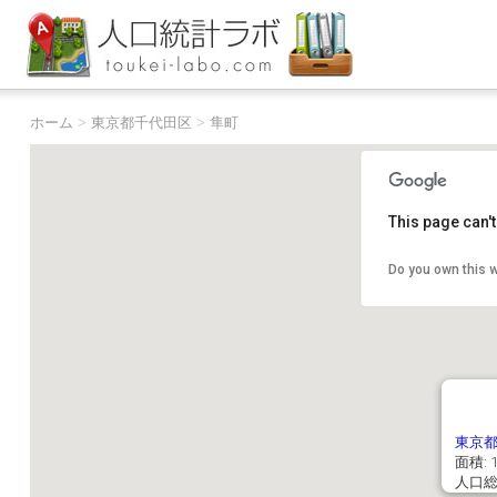
ホーム
>
東京都千代田区
>
隼町
This page can'
Do you own this 
東京
面積: 1
人口総数