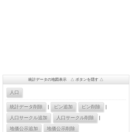
統計データの地図表示 △ ボタンを隠す △
|
|
|