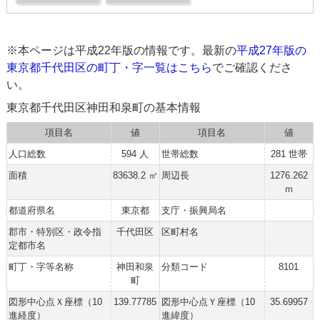
※本ページは平成22年版の情報です。最新の
平成27年版の
東京都千代田区の町丁・字一覧はこちら
でご確認くださ
い。
東京都千代田区神田和泉町の基本情報
項目名
値
項目名
値
人口総数
594 人
世帯総数
281 世帯
面積
83638.2 ㎡
周辺長
1276.262
ｍ
都道府県名
東京都
支庁・振興局名
郡市・特別区・政令指
千代田区
区町村名
定都市名
町丁・字等名称
神田和泉
分類コード
8101
町
図形中心点Ｘ座標（10
139.77785
図形中心点Ｙ座標（10
35.69957
進経度）
進緯度）