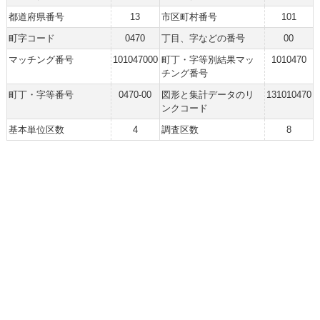
都道府県番号
13
市区町村番号
101
町字コード
0470
丁目、字などの番号
00
マッチング番号
101047000
町丁・字等別結果マッ
1010470
チング番号
町丁・字等番号
0470-00
図形と集計データのリ
131010470
ンクコード
基本単位区数
4
調査区数
8