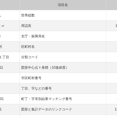
項目名
人
世帯総数
2 ㎡
周辺長
都
支庁・振興局名
区
区町村名
１丁目
分類コード
11
図形中心点Ｙ座標（10進緯度）
市区町村番号
丁目、字などの番号
001
町丁・字等別結果マッチング番号
1
図形と集計データのリンクコード
1