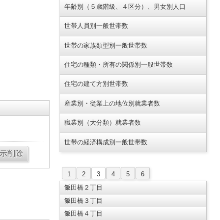
年齢別（５歳階級、４区分）、男女別人口
世帯人員別一般世帯数
世帯の家族類型別一般世帯数
住宅の種類・所有の関係別一般世帯数
住宅の建て方別世帯数
産業別・従業上の地位別就業者数
職業別（大分類）就業者数
世帯の経済構成別一般世帯数
1
2
3
4
5
6
飯田橋２丁目
飯田橋３丁目
飯田橋４丁目