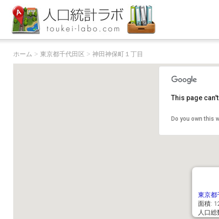
ホーム
>
東京都千代田区
>
神田神保町１丁目
This page can'
Do you own this 
東京都
面積: 12
人口総数