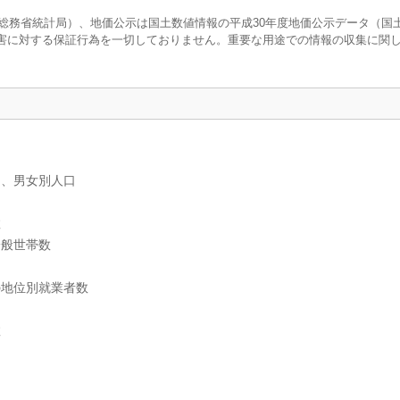
調査（総務省統計局）、地価公示は国土数値情報の平成30年度地価公示データ（国
害に対する保証行為を一切しておりません。重要な用途での情報の収集に関
）、男女別人口
数
一般世帯数
の地位別就業者数
数