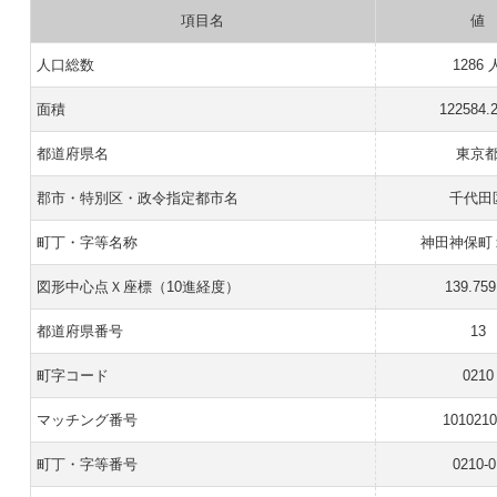
項目名
値
人口総数
1286 
面積
122584.
都道府県名
東京
郡市・特別区・政令指定都市名
千代田
町丁・字等名称
神田神保町
図形中心点Ｘ座標（10進経度）
139.759
都道府県番号
13
町字コード
0210
マッチング番号
101021
町丁・字等番号
0210-0