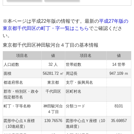
※本ページは平成22年版の情報です。最新の
平成27年版の
東京都千代田区の町丁・字一覧はこちら
でご確認くださ
い。
東京都千代田区神田駿河台４丁目の基本情報
項目名
値
項目名
値
人口総数
32 人
世帯総数
14 世帯
面積
56281.72 ㎡
周辺長
947.109 ｍ
都道府県名
東京都
支庁・振興局名
郡市・特別区・政令
千代田区
区町村名
指定都市名
町丁・字等名称
神田駿河台
分類コード
8101
４丁目
図形中心点Ｘ座標
139.76576
図形中心点Ｙ座標（10
35.69857
（10進経度）
進緯度）