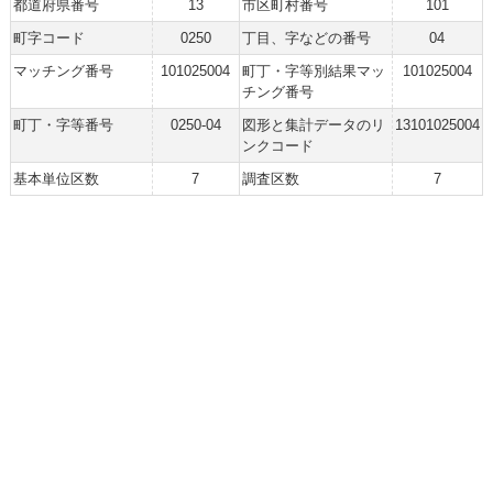
都道府県番号
13
市区町村番号
101
町字コード
0250
丁目、字などの番号
04
マッチング番号
101025004
町丁・字等別結果マッ
101025004
チング番号
町丁・字等番号
0250-04
図形と集計データのリ
13101025004
ンクコード
基本単位区数
7
調査区数
7