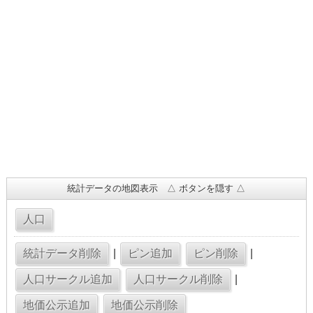
統計データの地図表示 △ ボタンを隠す △
|
|
|