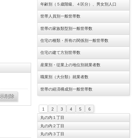
年齢別（５歳階級、４区分）、男女別人口
世帯人員別一般世帯数
世帯の家族類型別一般世帯数
住宅の種類・所有の関係別一般世帯数
住宅の建て方別世帯数
産業別・従業上の地位別就業者数
職業別（大分類）就業者数
世帯の経済構成別一般世帯数
1
2
3
4
5
6
丸の内１丁目
丸の内２丁目
丸の内３丁目