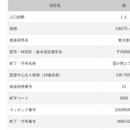
項目名
値
人口総数
1 人
面積
136275
都道府県名
東京都
郡市・特別区・政令指定都市名
千代田
町丁・字等名称
霞が関２
図形中心点Ｘ座標（10進経度）
139.750
都道府県番号
13
町字コード
0050
マッチング番号
1010050
町丁・字等番号
0050-0