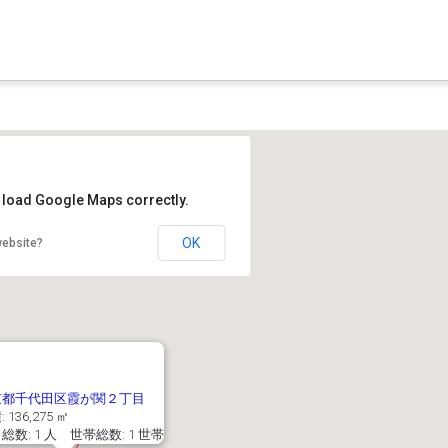
t load Google Maps correctly.
OK
website?
京都千代田区霞が関２丁目
 136,275 ㎡
総数: 1 人 世帯総数: 1 世帯