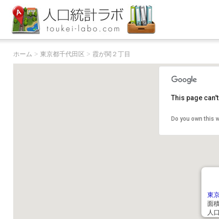
ホーム
>
東京都千代田区
>
霞が関２丁目
This page can'
Do you own this 
東
面積:
人口