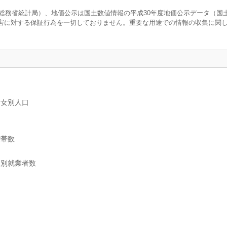
調査（総務省統計局）、地価公示は国土数値情報の平成30年度地価公示データ（国
害に対する保証行為を一切しておりません。重要な用途での情報の収集に関
男女別人口
世帯数
位別就業者数