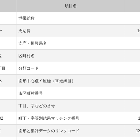
項目名
世帯総数
 ㎡
周辺長
1
支庁・振興局名
区
区町村名
丁目
分類コード
5
図形中心点Ｙ座標（10進緯度）
市区町村番号
丁目、字などの番号
02
町丁・字等別結果マッチング番号
2
図形と集計データのリンクコード
1