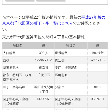
※本ページは平成22年版の情報です。最新の
平成27年版の
東京都千代田区の町丁・字一覧はこちら
でご確認くださ
い。
東京都千代田区神田佐久間町４丁目の基本情報
項目名
値
項目名
値
人口総数
302 人
世帯総数
194 世帯
面積
12296.71 ㎡
周辺長
572.121 ｍ
都道府県名
東京都
支庁・振興局名
郡市・特別区・政令
千代田区
区町村名
指定都市名
町丁・字等名称
神田佐久間町
分類コード
8101
４丁目
図形中心点Ｘ座標
139.77972
図形中心点Ｙ座標
35.69781
（10進経度）
（10進緯度）