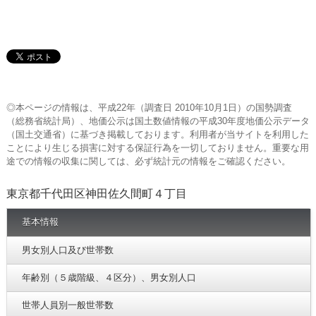
◎本ページの情報は、平成22年（調査日 2010年10月1日）の国勢調査
（総務省統計局）、地価公示は国土数値情報の平成30年度地価公示データ
（国土交通省）に基づき掲載しております。利用者が当サイトを利用した
ことにより生じる損害に対する保証行為を一切しておりません。重要な用
途での情報の収集に関しては、必ず統計元の情報をご確認ください。
東京都千代田区神田佐久間町４丁目
基本情報
男女別人口及び世帯数
年齢別（５歳階級、４区分）、男女別人口
世帯人員別一般世帯数