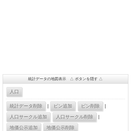
統計データの地図表示 △ ボタンを隠す △
|
|
|