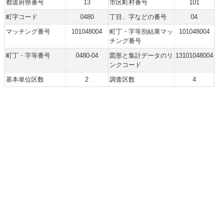
都道府県番号
13
市区町村番号
101
町字コード
0480
丁目、字などの番号
04
マッチング番号
101048004
町丁・字等別結果マッ
101048004
チング番号
町丁・字等番号
0480-04
図形と集計データのリ
13101048004
ンクコード
基本単位区数
2
調査区数
4