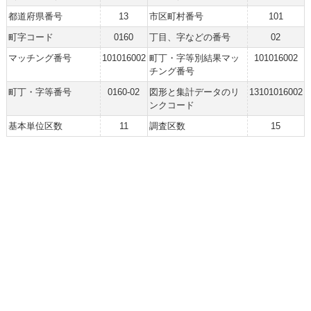
都道府県番号
13
市区町村番号
101
町字コード
0160
丁目、字などの番号
02
マッチング番号
101016002
町丁・字等別結果マッ
101016002
チング番号
町丁・字等番号
0160-02
図形と集計データのリ
13101016002
ンクコード
基本単位区数
11
調査区数
15