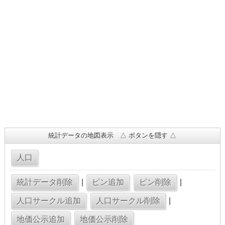
統計データの地図表示 △ ボタンを隠す △
|
|
|