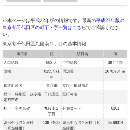
※本ページは平成22年版の情報です。最新の
平成27年版の
東京都千代田区の町丁・字一覧はこちら
でご確認くださ
い。
東京都千代田区九段南２丁目の基本情報
項目名
値
項目名
値
人口総数
692 人
世帯総数
387 世帯
面積
81557.71
周辺長
1678.934 ｍ
㎡
都道府県名
東京都
支庁・振興局名
郡市・特別区・政令指
千代田区
区町村名
定都市名
町丁・字等名称
九段南２
分類コード
8101
丁目
図形中心点Ｘ座標
139.74623
図形中心点Ｙ座標（10
35.69314
（10進経度）
進緯度）