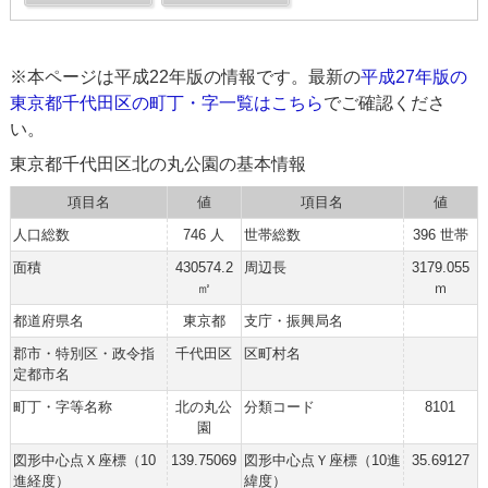
※本ページは平成22年版の情報です。最新の
平成27年版の
東京都千代田区の町丁・字一覧はこちら
でご確認くださ
い。
東京都千代田区北の丸公園の基本情報
項目名
値
項目名
値
人口総数
746 人
世帯総数
396 世帯
面積
430574.2
周辺長
3179.055
㎡
ｍ
都道府県名
東京都
支庁・振興局名
郡市・特別区・政令指
千代田区
区町村名
定都市名
町丁・字等名称
北の丸公
分類コード
8101
園
図形中心点Ｘ座標（10
139.75069
図形中心点Ｙ座標（10進
35.69127
進経度）
緯度）