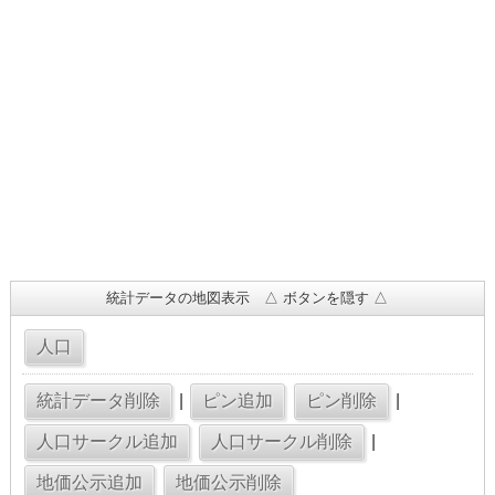
統計データの地図表示 △ ボタンを隠す △
|
|
|