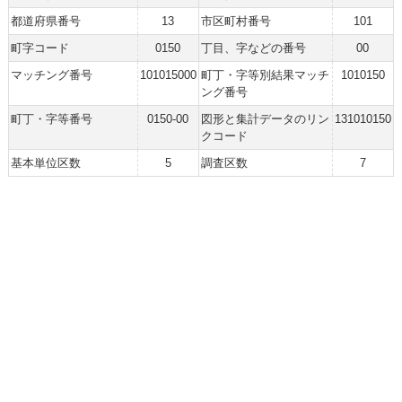
都道府県番号
13
市区町村番号
101
町字コード
0150
丁目、字などの番号
00
マッチング番号
101015000
町丁・字等別結果マッチ
1010150
ング番号
町丁・字等番号
0150-00
図形と集計データのリン
131010150
クコード
基本単位区数
5
調査区数
7