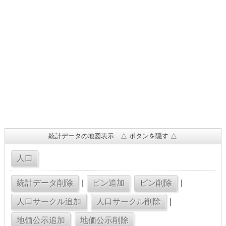
統計データの地図表示 △ ボタンを隠す △
|
|
|