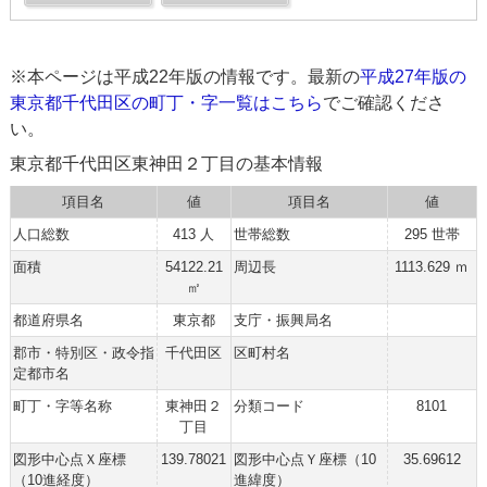
※本ページは平成22年版の情報です。最新の
平成27年版の
東京都千代田区の町丁・字一覧はこちら
でご確認くださ
い。
東京都千代田区東神田２丁目の基本情報
項目名
値
項目名
値
人口総数
413 人
世帯総数
295 世帯
面積
54122.21
周辺長
1113.629 ｍ
㎡
都道府県名
東京都
支庁・振興局名
郡市・特別区・政令指
千代田区
区町村名
定都市名
町丁・字等名称
東神田２
分類コード
8101
丁目
図形中心点Ｘ座標
139.78021
図形中心点Ｙ座標（10
35.69612
（10進経度）
進緯度）