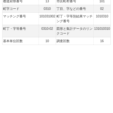
都道府県番号
13
市区町村番号
101
町字コード
0310
丁目、字などの番号
02
マッチング番号
101031002
町丁・字等別結果マッチ
1010310
ング番号
町丁・字等番号
0310-02
図形と集計データのリン
131010310
クコード
基本単位区数
10
調査区数
16