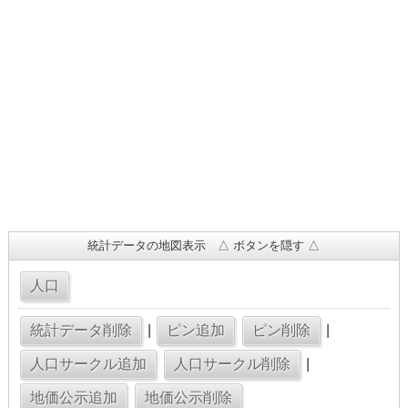
統計データの地図表示 △ ボタンを隠す △
|
|
|