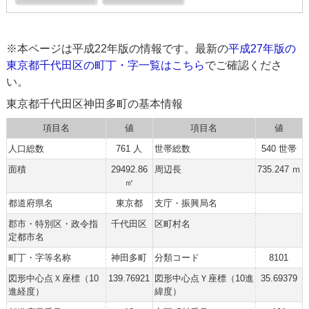
※本ページは平成22年版の情報です。最新の
平成27年版の
東京都千代田区の町丁・字一覧はこちら
でご確認くださ
い。
東京都千代田区神田多町の基本情報
項目名
値
項目名
値
人口総数
761 人
世帯総数
540 世帯
面積
29492.86
周辺長
735.247 ｍ
㎡
都道府県名
東京都
支庁・振興局名
郡市・特別区・政令指
千代田区
区町村名
定都市名
町丁・字等名称
神田多町
分類コード
8101
図形中心点Ｘ座標（10
139.76921
図形中心点Ｙ座標（10進
35.69379
進経度）
緯度）