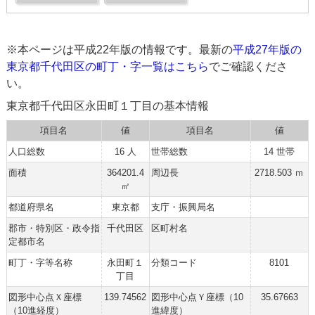
※本ページは平成22年版の情報です。最新の
平成27年版の
東京都千代田区の町丁・字一覧はこちら
でご確認くださ
い。
東京都千代田区永田町１丁目の基本情報
項目名
値
項目名
値
人口総数
16 人
世帯総数
14 世帯
面積
364201.4
周辺長
2718.503 ｍ
㎡
都道府県名
東京都
支庁・振興局名
郡市・特別区・政令指
千代田区
区町村名
定都市名
町丁・字等名称
永田町１
分類コード
8101
丁目
図形中心点Ｘ座標
139.74562
図形中心点Ｙ座標（10
35.67663
（10進経度）
進緯度）