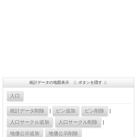
統計データの地図表示 △ ボタンを隠す △
|
|
|