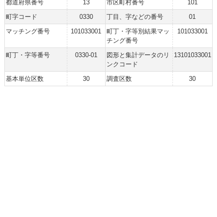
都道府県番号
13
市区町村番号
101
町字コード
0330
丁目、字などの番号
01
マッチング番号
101033001
町丁・字等別結果マッ
101033001
チング番号
町丁・字等番号
0330-01
図形と集計データのリ
13101033001
ンクコード
基本単位区数
30
調査区数
30