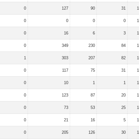
0
127
90
31
1
0
0
0
0
1
0
16
6
3
1
0
349
230
84
1
1
303
207
82
1
0
117
75
31
1
0
10
1
1
1
0
123
87
20
1
0
73
53
25
1
0
21
16
5
1
0
205
126
30
1