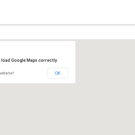
t load Google Maps correctly.
OK
website?