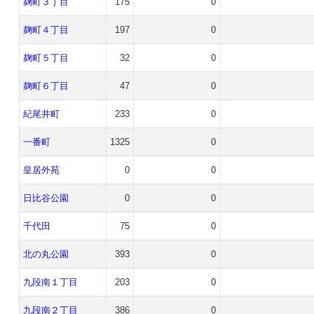
麹町３丁目
175
0
麹町４丁目
197
0
麹町５丁目
32
0
麹町６丁目
47
0
紀尾井町
233
0
一番町
1325
0
皇居外苑
0
0
日比谷公園
0
0
千代田
75
0
北の丸公園
393
0
九段南１丁目
203
0
九段南２丁目
386
0