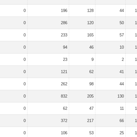
0
196
128
44
1
0
286
120
50
1
0
233
165
57
1
0
94
46
10
1
0
23
9
2
1
0
121
62
41
1
0
262
98
44
1
0
832
205
130
1
0
62
47
11
1
0
372
217
66
1
0
106
53
25
1