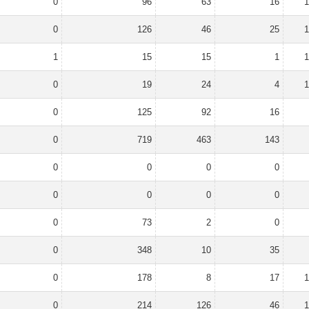
0
96
63
16
1
0
126
46
25
1
1
15
15
1
1
0
19
24
4
1
0
125
92
16
0
719
463
143
0
0
0
0
0
0
0
0
0
73
2
0
0
348
10
35
0
178
8
17
1
0
214
126
46
1