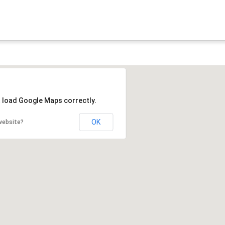
t load Google Maps correctly.
OK
website?