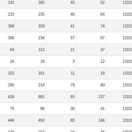
242
265
43
52
1310
233
235
40
64
1310
399
329
41
74
1310
306
234
57
97
1310
64
112
21
47
1310
24
18
3
12
1310
153
161
11
19
1310
295
214
79
90
1310
639
891
93
137
1310
75
86
30
41
1310
449
450
82
146
1310