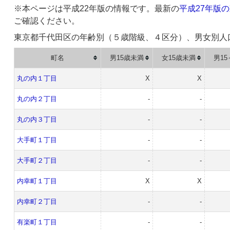
※本ページは平成22年版の情報です。最新の
平成27年版
ご確認ください。
東京都千代田区の年齢別（５歳階級、４区分）、男女別人
町名
男15歳未満
女15歳未満
男15
丸の内１丁目
X
X
丸の内２丁目
-
-
丸の内３丁目
-
-
大手町１丁目
-
-
大手町２丁目
-
-
内幸町１丁目
X
X
内幸町２丁目
-
-
有楽町１丁目
-
-