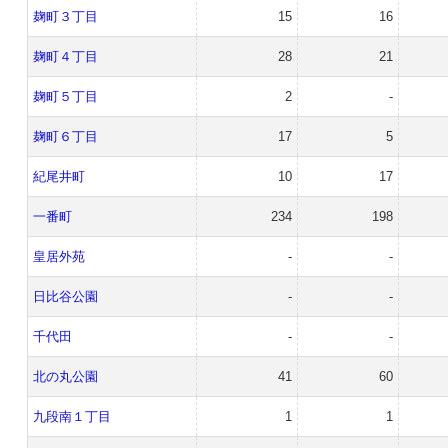
麹町３丁目
15
16
麹町４丁目
28
21
麹町５丁目
2
-
麹町６丁目
17
5
紀尾井町
10
17
一番町
234
198
皇居外苑
-
-
日比谷公園
-
-
千代田
-
-
北の丸公園
41
60
九段南１丁目
1
1