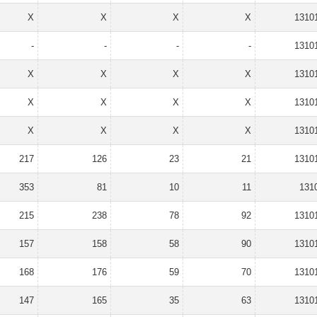
X
X
X
X
1310
-
-
-
-
1310
X
X
X
X
1310
X
X
X
X
1310
X
X
X
X
1310
217
126
23
21
1310
353
81
10
11
131
215
238
78
92
1310
157
158
58
90
1310
168
176
59
70
1310
147
165
35
63
1310