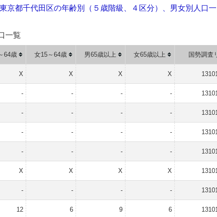
の東京都千代田区の年齢別（５歳階級、４区分）、男女別人口
口一覧
～64歳
女15～64歳
男65歳以上
女65歳以上
国勢調査
X
X
X
X
1310
-
-
-
-
1310
-
-
-
-
1310
-
-
-
-
1310
-
-
-
-
1310
X
X
X
X
1310
-
-
-
-
1310
12
6
9
6
1310