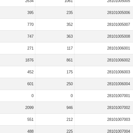
2634
1061
28101005005
395
235
28101005006
770
352
28101005007
747
363
28101005008
271
117
28101006001
1876
861
28101006002
452
175
28101006003
601
250
28101006004
0
0
28101007001
2099
946
28101007002
551
212
28101007003
488
225
28101007004