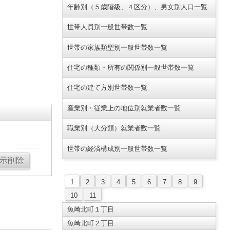
年齢別（５歳階級、４区分）、男女別人口一覧
世帯人員別一般世帯数一覧
世帯の家族類型別一般世帯数一覧
住宅の種類・所有の関係別一般世帯数一覧
住宅の建て方別世帯数一覧
産業別・従業上の地位別就業者数一覧
職業別（大分類）就業者数一覧
世帯の経済構成別一般世帯数一覧
1
2
3
4
5
6
7
8
9
10
11
。
魚崎北町１丁目
魚崎北町２丁目