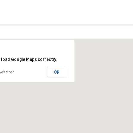
t load Google Maps correctly.
OK
website?