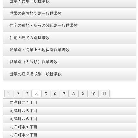
世帯人員別一般世帯数
世帯の家族類型別一般世帯数
住宅の種類・所有の関係別一般世帯数
住宅の建て方別世帯数
産業別・従業上の地位別就業者数
職業別（大分類）就業者数
世帯の経済構成別一般世帯数
1
2
3
4
5
6
7
8
9
10
11
向洋町西４丁目
向洋町西５丁目
向洋町西６丁目
向洋町東１丁目
向洋町東２丁目