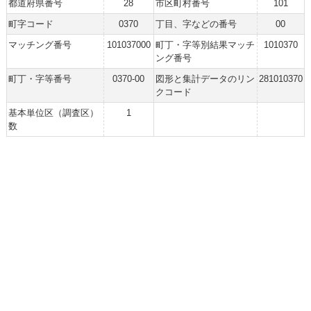
都道府県番号
28
市区町村番号
101
町字コード
0370
丁目、字などの番号
00
マッチング番号
101037000
町丁・字等別結果マッチ
1010370
ング番号
町丁・字等番号
0370-00
図形と集計データのリン
281010370
クコード
基本単位区（調査区）
1
数