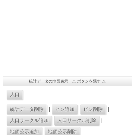
統計データの地図表示 △ ボタンを隠す △
|
|
|