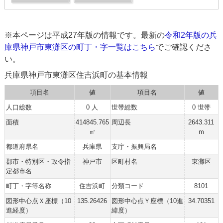
※本ページは平成27年版の情報です。最新の
令和2年版の兵
庫県神戸市東灘区の町丁・字一覧はこちら
でご確認くださ
い。
兵庫県神戸市東灘区住吉浜町の基本情報
項目名
値
項目名
値
人口総数
0 人
世帯総数
0 世帯
面積
414845.765
周辺長
2643.311
㎡
ｍ
都道府県名
兵庫県
支庁・振興局名
郡市・特別区・政令指
神戸市
区町村名
東灘区
定都市名
町丁・字等名称
住吉浜町
分類コード
8101
図形中心点Ｘ座標（10
135.26426
図形中心点Ｙ座標（10進
34.70351
進経度）
緯度）