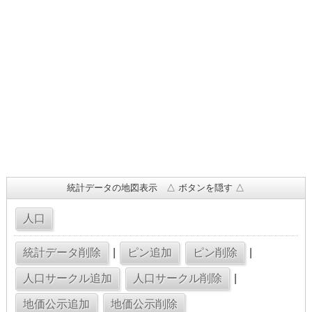
統計データの地図表示 △ ボタンを隠す △
|
|
|