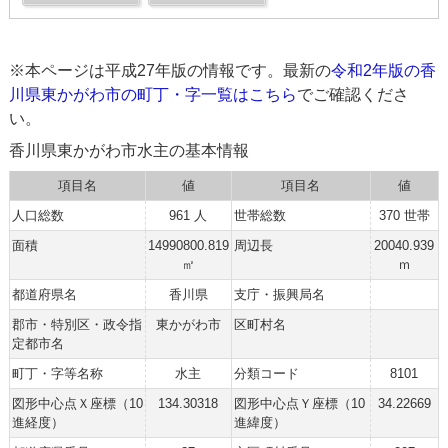
※本ページは平成27年版の情報です。最新の
令和2年版の香
川県東かがわ市の町丁・字一覧はこちら
でご確認くださ
い。
香川県東かがわ市水主の基本情報
項目名
値
項目名
値
人口総数
961 人
世帯総数
370 世帯
面積
14990800.819
周辺長
20040.939
㎡
ｍ
都道府県名
香川県
支庁・振興局名
郡市・特別区・政令指
東かがわ市
区町村名
定都市名
町丁・字等名称
水主
分類コード
8101
図形中心点Ｘ座標（10
134.30318
図形中心点Ｙ座標（10
34.22669
進経度）
進緯度）