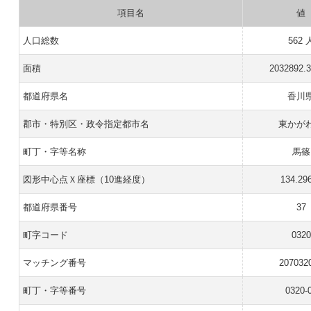
項目名
値
人口総数
562 
面積
2032892.
都道府県名
香川
郡市・特別区・政令指定都市名
東かが
町丁・字等名称
馬篠
図形中心点Ｘ座標（10進経度）
134.29
都道府県番号
37
町字コード
0320
マッチング番号
207032
町丁・字等番号
0320-