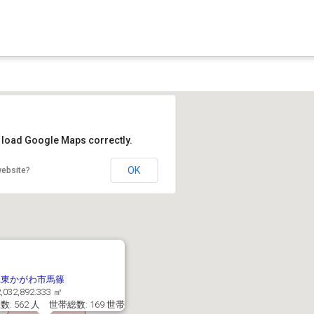
t load Google Maps correctly.
OK
website?
県東かがわ市馬篠
,032,892.333 ㎡
: 562 人 世帯総数: 169 世帯