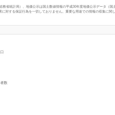
調査（総務省統計局）、地価公示は国土数値情報の平成30年度地価公示データ（国
害に対する保証行為を一切しておりません。重要な用途での情報の収集に関
人口
業者数