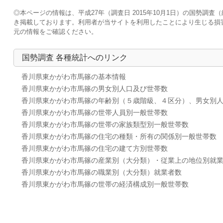
◎本ページの情報は、平成27年（調査日 2015年10月1日）の国勢
き掲載しております。利用者が当サイトを利用したことにより生じる損
元の情報をご確認ください。
国勢調査 各種統計へのリンク
香川県東かがわ市馬篠の基本情報
香川県東かがわ市馬篠の男女別人口及び世帯数
香川県東かがわ市馬篠の年齢別（５歳階級、４区分）、男女別
香川県東かがわ市馬篠の世帯人員別一般世帯数
香川県東かがわ市馬篠の世帯の家族類型別一般世帯数
香川県東かがわ市馬篠の住宅の種類・所有の関係別一般世帯数
香川県東かがわ市馬篠の住宅の建て方別世帯数
香川県東かがわ市馬篠の産業別（大分類）・従業上の地位別就
香川県東かがわ市馬篠の職業別（大分類）就業者数
香川県東かがわ市馬篠の世帯の経済構成別一般世帯数