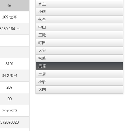
水主
値
小磯
169 世帯
落合
中山
8250.164 ｍ
三殿
町田
大谷
松崎
8101
馬篠
土居
34.27074
小砂
207
大内
00
2070320
372070320