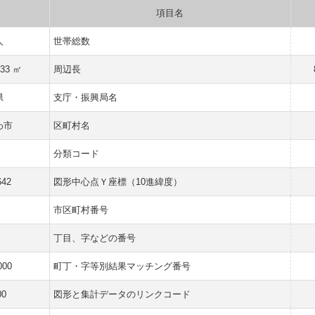
項目名
人
世帯総数
333 ㎡
周辺長
県
支庁・振興局名
わ市
区町村名
分類コード
642
図形中心点Ｙ座標（10進緯度）
市区町村番号
丁目、字などの番号
000
町丁・字等別結果マッチング番号
00
図形と集計データのリンクコード