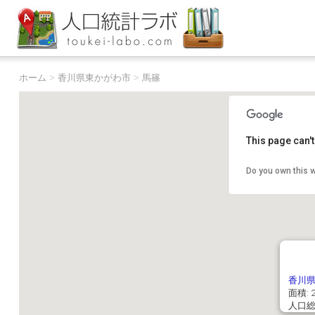
ホーム
>
香川県東かがわ市
>
馬篠
This page can'
Do you own this 
香川
面積: 2
人口総数